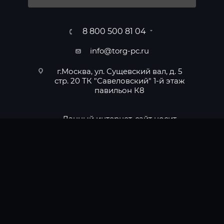
8 800 500 81 04
info@torg-pc.ru
г.Москва, ул. Сущевский вал, д. 5
стр. 20 ТК "Савеловский" 1-й этаж
павильон К8
Данный интернет-сайт носит
информационный характер и ни
при каких условиях не является
публичной офертой, которая
определяется положениями
статьи 437 Гражданского кодекса
РФ. Информация о технических и
иных характеристиках товаров,
указанная на сайте, может быть
изменена производителем в
одностороннем порядке.
Изображения товаров на