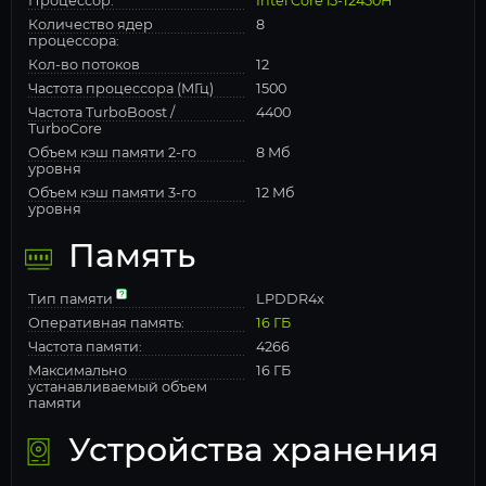
Процессор:
Intel Core i5-12450H
Количество ядер
8
процессора:
Кол-во потоков
12
Частота процессора (МГц)
1500
Частота TurboBoost /
4400
TurboCore
Объем кэш памяти 2-го
8 Мб
уровня
Объем кэш памяти 3-го
12 Мб
уровня
Память
Тип памяти
LPDDR4x
Оперативная память:
16 ГБ
Частота памяти:
4266
Максимально
16 ГБ
устанавливаемый объем
памяти
Устройства хранения