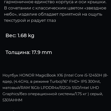
гармоничное единство корпуса и оси крышки.
В сочетании с классическим цветом «звездное
небо», изделие обладает приятной на ощупь
текстурой и радует глаз
Вес: 1.68 kg
Толщина: 17.9 mm
Ноутбук HONOR MagicBook X16 (Intel Core i5-12450H (8-
ядер, (4.4GHz, в режиме Turbo)/16" FHD+ IPS 300nit,
матовый/RAM 16Gb LPDDR4x/512Gb SSD/Intel UHD
Graphics/без операционной системы/1.75 кг ) серый,
5301AHHM