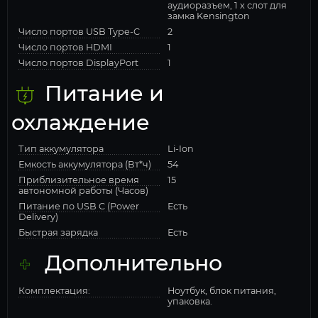
аудиоразъем, 1 x слот для
замка Kensington
Число портов USB Type-C
2
Число портов HDMI
1
Число портов DisplayPort
1
Питание и
охлаждение
Тип аккумулятора
Li-Ion
Емкость аккумулятора (Вт*ч)
54
Приблизительное время
15
автономной работы (Часов)
Питание по USB C (Power
Есть
Delivery)
Быстрая зарядка
Есть
Дополнительно
Комплектация:
Ноутбук, блок питания,
упаковка.