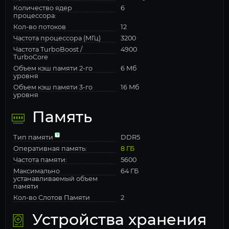
Количество ядер
6
процессора:
Кол-во потоков
12
Частота процессора (МГц)
3200
Частота TurboBoost /
4900
TurboCore
Объем кэш памяти 2-го
6 Мб
уровня
Объем кэш памяти 3-го
16 Мб
уровня
Память
Тип памяти
DDR5
Оперативная память:
8 ГБ
Частота памяти:
5600
Максимально
64 ГБ
устанавливаемый объем
памяти
Кол-во Слотов Памяти
2
Устройства хранения