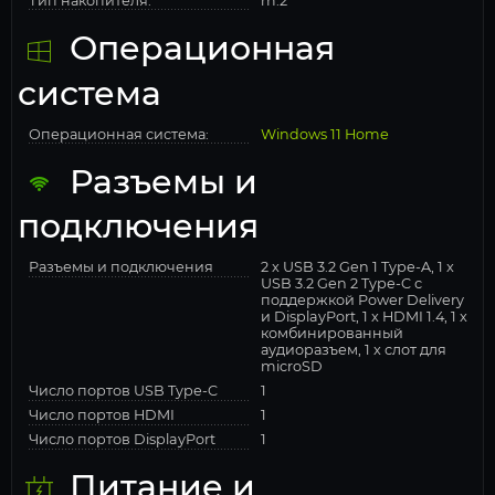
Тип накопителя:
m.2
Операционная
система
Операционная система:
Windows 11 Home
Разъемы и
подключения
Разъемы и подключения
2 x USB 3.2 Gen 1 Type-A, 1 x
USB 3.2 Gen 2 Type-C с
поддержкой Power Delivery
и DisplayPort, 1 x HDMI 1.4, 1 x
комбинированный
аудиоразъем, 1 x слот для
microSD
Число портов USB Type-C
1
Число портов HDMI
1
Число портов DisplayPort
1
Питание и