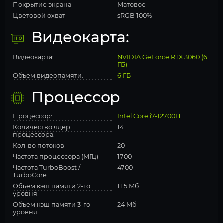
Покрытие экрана
Матовое
Цветовой охват
sRGB 100%
Видеокарта:
Видеокарта:
NVIDIA GeForce RTX 3060 (6
ГБ)
Объем видеопамяти:
6 ГБ
Процессор
Процессор:
Intel Core i7-12700H
Количество ядер
14
процессора:
Кол-во потоков
20
Частота процессора (МГц)
1700
Частота TurboBoost /
4700
TurboCore
Объем кэш памяти 2-го
11.5 Мб
уровня
Объем кэш памяти 3-го
24 Мб
уровня