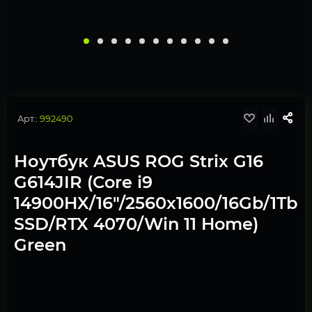
Арт.:
992490
Ноутбук ASUS ROG Strix G16
G614JIR (Core i9
14900HX/16"/2560x1600/16Gb/1Tb
SSD/RTX 4070/Win 11 Home)
Green