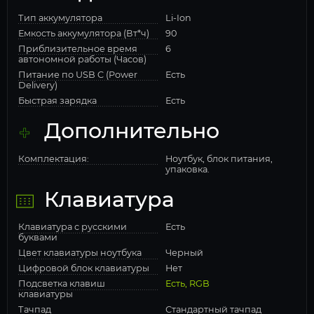
Тип аккумулятора
Li-Ion
Емкость аккумулятора (Вт*ч)
90
Приблизительное время
6
автономной работы (Часов)
Питание по USB C (Power
Есть
Delivery)
Быстрая зарядка
Есть
Дополнительно
Комплектация:
Ноутбук, блок питания,
упаковка.
Клавиатура
Клавиатура с русскими
Есть
буквами
Цвет клавиатуры ноутбука
Черный
Цифровой блок клавиатуры
Нет
Подсветка клавиш
Есть, RGB
клавиатуры
Тачпад
Стандартный тачпад