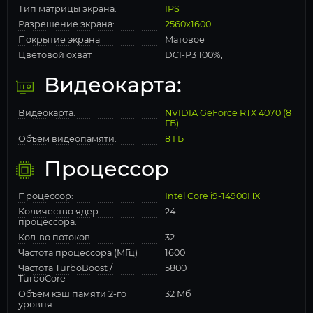
Тип матрицы экрана:
IPS
Разрешение экрана:
2560x1600
Покрытие экрана
Матовое
Цветовой охват
DCI-P3 100%,
Видеокарта:
Видеокарта:
NVIDIA GeForce RTX 4070 (8
ГБ)
Объем видеопамяти:
8 ГБ
Процессор
Процессор:
Intel Core i9-14900HX
Количество ядер
24
процессора:
Кол-во потоков
32
Частота процессора (МГц)
1600
Частота TurboBoost /
5800
TurboCore
Объем кэш памяти 2-го
32 Мб
уровня