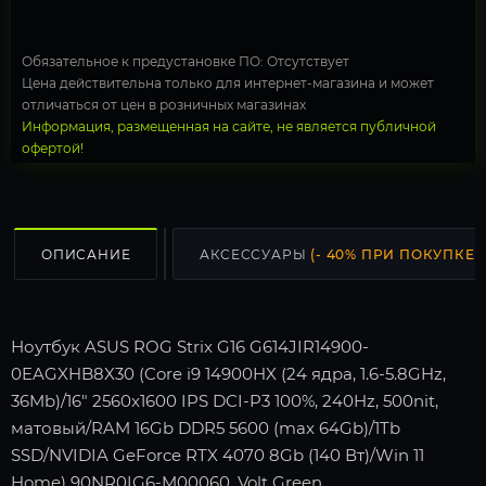
Обязательное к предустановке ПО: Отсутствует
Цена действительна только для интернет-магазина и может
отличаться от цен в розничных магазинах
Информация, размещенная на сайте, не является публичной
офертой!
ОПИСАНИЕ
АКСЕССУАРЫ
(- 40% ПРИ ПОКУПКЕ С
Ноутбук ASUS ROG Strix G16 G614JIR14900-
0EAGXHB8X30 (Core i9 14900HX (24 ядра, 1.6-5.8GHz,
36Mb)/16" 2560x1600 IPS DCI-P3 100%, 240Hz, 500nit,
матовый/RAM 16Gb DDR5 5600 (max 64Gb)/1Tb
SSD/NVIDIA GeForce RTX 4070 8Gb (140 Вт)/Win 11
Home) 90NR0IG6-M00060, Volt Green