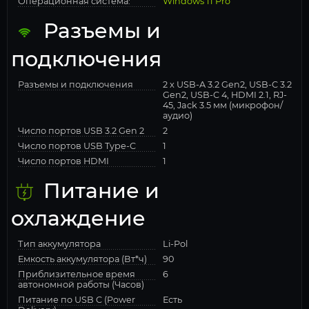
Операционная система:
Windows 11 Pro
Разъемы и
подключения
Разъемы и подключения
2 x USB-A 3.2 Gen2, USB-C 3.2
Gen2, USB-C 4, HDMI 2.1, RJ-
45, Jack 3.5 мм (микрофон/
аудио)
Число портов USB 3.2 Gen 2
2
Число портов USB Type-C
1
Число портов HDMI
1
Питание и
охлаждение
Тип аккумулятора
Li-Pol
Емкость аккумулятора (Вт*ч)
90
Приблизительное время
6
автономной работы (Часов)
Питание по USB C (Power
Есть