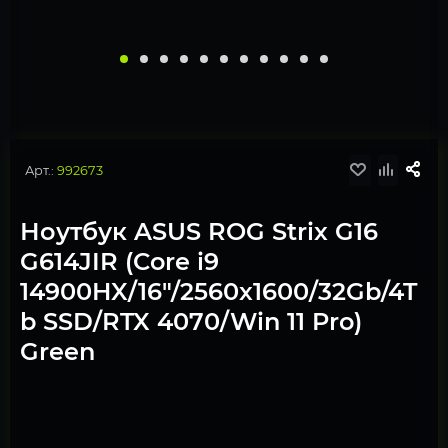
Арт.:
992673
Ноутбук ASUS ROG Strix G16
G614JIR (Core i9
14900HX/16"/2560x1600/32Gb/4T
b SSD/RTX 4070/Win 11 Pro)
Green