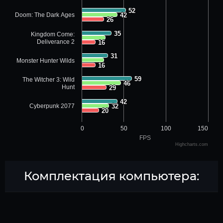
52
52
Doom: The Dark Ages
42
42
26
26
35
35
Kingdom Come:
Deliverance 2
16
16
31
31
Monster Hunter Wilds
16
16
59
59
The Witcher 3: Wild
46
46
Hunt
29
29
42
42
Cyberpunk 2077
32
32
20
20
0
50
100
150
FPS
Highcharts.com
Комплектация компьютера: