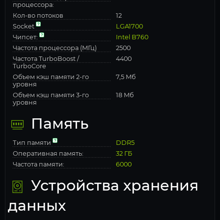
процессора:
Кол-во потоков
12
Socket
LGA1700
Чипсет:
Intel B760
Частота процессора (МГц)
2500
Частота TurboBoost /
4400
TurboCore
Объем кэш памяти 2-го
7,5 Мб
уровня
Объем кэш памяти 3-го
18 Мб
уровня
Память
Тип памяти
DDR5
Оперативная память:
32 ГБ
Частота памяти:
6000
Устройства хранения
данных