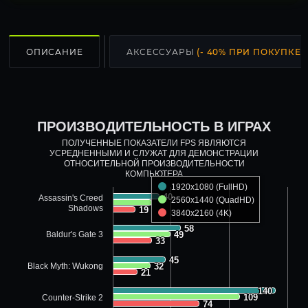
ОПИСАНИЕ
АКСЕССУАРЫ
(- 40% ПРИ ПОКУПКЕ С
ПРОИЗВОДИТЕЛЬНОСТЬ В ИГРАХ
ПОЛУЧЕННЫЕ ПОКАЗАТЕЛИ FPS ЯВЛЯЮТСЯ
УСРЕДНЕННЫМИ И СЛУЖАТ ДЛЯ ДЕМОНСТРАЦИИ
ОТНОСИТЕЛЬНОЙ ПРОИЗВОДИТЕЛЬНОСТИ
КОМПЬЮТЕРА
1920x1080 (FullHD)
40
40
Assassin's Creed
2560x1440 (QuadHD)
Shadows
19
19
3840x2160 (4K)
58
58
Baldur's Gate 3
49
49
33
33
45
45
Black Myth: Wukong
32
32
21
21
140
140
109
109
Counter-Strike 2
74
74