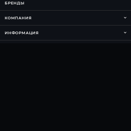
БРЕНДЫ
КОМПАНИЯ
ИНФОРМАЦИЯ
ПОМОЩЬ
Подписаться на рассылку
8 800 500 81 04
info@torg-pc.ru
г.Москва, ул. Сущевский вал, д. 5
стр. 20 ТК "Савеловский" 1-й этаж
павильон К8