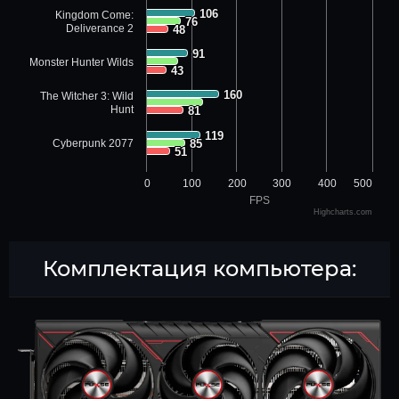
106
106
Kingdom Come:
76
76
Deliverance 2
48
48
91
91
Monster Hunter Wilds
43
43
160
160
The Witcher 3: Wild
Hunt
81
81
119
119
Cyberpunk 2077
85
85
51
51
0
100
200
300
400
500
FPS
Highcharts.com
Комплектация компьютера: