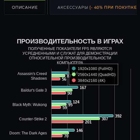
ОПИСАНИЕ
АКСЕССУАРЫ
(- 40% ПРИ ПОКУПКЕ С
ПРОИЗВОДИТЕЛЬНОСТЬ В ИГРАХ
ПОЛУЧЕННЫЕ ПОКАЗАТЕЛИ FPS ЯВЛЯЮТСЯ
УСРЕДНЕННЫМИ И СЛУЖАТ ДЛЯ ДЕМОНСТРАЦИИ
ОТНОСИТЕЛЬНОЙ ПРОИЗВОДИТЕЛЬНОСТИ
КОМПЬЮТЕРА
1920x1080 (FullHD)
114
114
Assassin's Creed
2560x1440 (QuadHD)
87
87
Shadows
56
56
3840x2160 (4K)
167
167
Baldur's Gate 3
90
90
124
124
Black Myth: Wukong
95
95
59
59
392
392
307
307
Counter-Strike 2
201
201
146
146
Doom: The Dark Ages
70
70