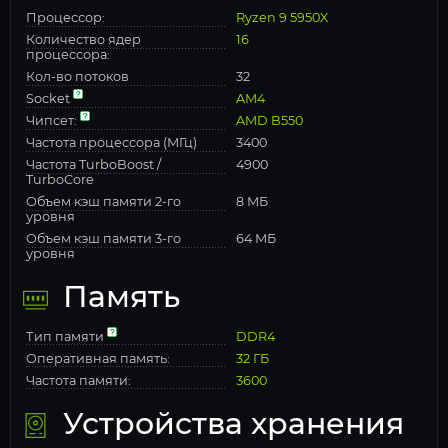
Процессор:
Ryzen 9 5950X
Количество ядер
16
процессора:
Кол-во потоков
32
Socket
AM4
Чипсет:
AMD B550
Частота процессора (МГц)
3400
Частота TurboBoost /
4900
TurboCore
Объем кэш памяти 2-го
8 МБ
уровня
Объем кэш памяти 3-го
64 МБ
уровня
Память
Тип памяти
DDR4
Оперативная память:
32 ГБ
Частота памяти:
3600
Устройства хранения