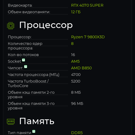
Видеокарта:
RTX 4070 SUPER
Объем видеопамяти:
12 ГБ
Процессор
Процессор:
Ryzen 7 9800X3D
Количество ядер
8
процессора:
Кол-во потоков
16
Socket
AM5
Чипсет:
AMD B850
Частота процессора (МГц)
4700
Частота TurboBoost /
5200
TurboCore
Объем кэш памяти 2-го
8 МБ
уровня
Объем кэш памяти 3-го
96 МБ
уровня
Память
Тип памяти
DDR5