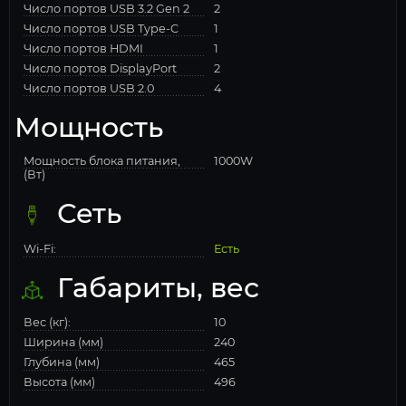
Число портов USB 3.2 Gen 2
2
Число портов USB Type-C
1
Число портов HDMI
1
Число портов DisplayPort
2
Число портов USB 2.0
4
Мощность
Мощность блока питания,
1000W
(Вт)
Сеть
Wi-Fi:
Есть
Габариты, вес
Вес (кг):
10
Ширина (мм)
240
Глубина (мм)
465
Высота (мм)
496