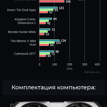
166
166
121
121
Doom: The Dark Ages
93
93
57
57
84
84
Kingdom Come:
Deliverance 2
42
42
72
72
Monster Hunter Wilds
33
33
134
134
The Witcher 3: Wild
101
101
Hunt
64
64
98
98
Cyberpunk 2077
71
71
44
44
0
100
200
300
400
FPS
Highcharts.com
Комплектация компьютера: