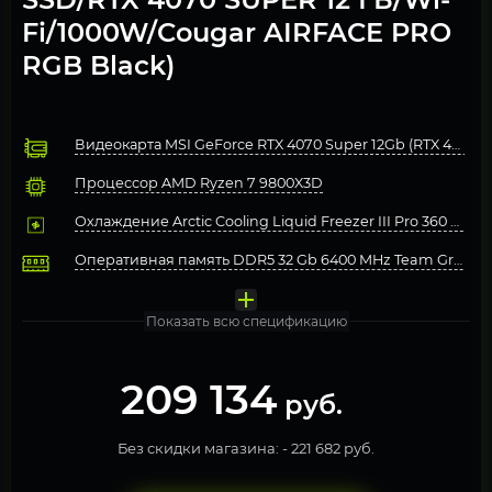
Fi/1000W/Cougar AIRFACE PRO
RGB Black)
Видеокарта MSI GeForce RTX 4070 Super 12Gb (RTX 4070 
Процессор AMD Ryzen 7 9800X3D
Охлаждение Arctic Cooling Liquid Freezer III Pro 360 ARGB
Оперативная память DDR5 32 Gb 6400 MHz Team Group 
Материнская плата MSI PRO B850-P WIFI
Твердотельный накопитель Kingston 2000 Gb (SNV3S/200
Блок питания 1000W Zalman TeraMax II Black
Компьютерный корпус Cougar AIRFACE PRO RGB Black
Операционная система Windows 11 Pro, Free Trial
Показать всю спецификацию
209 134
руб.
Без скидки магазина: -
221 682 руб.