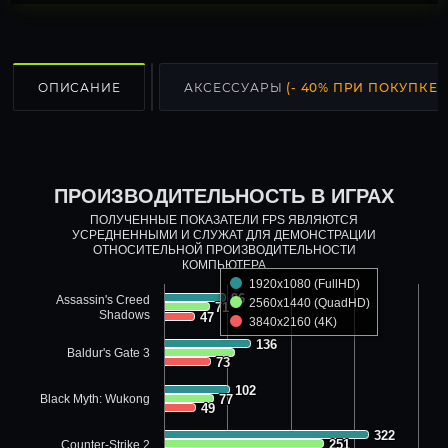
ОПИСАНИЕ
АКСЕССУАРЫ
(- 40% ПРИ ПОКУПКЕ С
ПРОИЗВОДИТЕЛЬНОСТЬ В ИГРАХ
ПОЛУЧЕННЫЕ ПОКАЗАТЕЛИ FPS ЯВЛЯЮТСЯ
УСРЕДНЕННЫМИ И СЛУЖАТ ДЛЯ ДЕМОНСТРАЦИИ
ОТНОСИТЕЛЬНОЙ ПРОИЗВОДИТЕЛЬНОСТИ
КОМПЬЮТЕРА
1920x1080 (FullHD)
96
96
Assassin's Creed
2560x1440 (QuadHD)
71
71
Shadows
47
47
3840x2160 (4K)
136
136
Baldur's Gate 3
73
73
102
102
Black Myth: Wukong
77
77
49
49
322
322
251
251
Counter-Strike 2