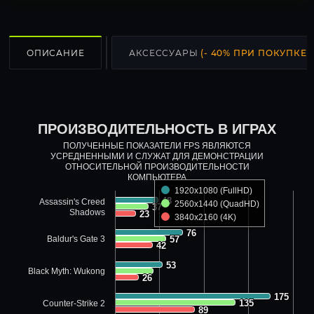
ОПИСАНИЕ
АКСЕССУАРЫ
(- 40% ПРИ ПОКУПКЕ С
ПРОИЗВОДИТЕЛЬНОСТЬ В ИГРАХ
ПОЛУЧЕННЫЕ ПОКАЗАТЕЛИ FPS ЯВЛЯЮТСЯ
УСРЕДНЕННЫМИ И СЛУЖАТ ДЛЯ ДЕМОНСТРАЦИИ
ОТНОСИТЕЛЬНОЙ ПРОИЗВОДИТЕЛЬНОСТИ
КОМПЬЮТЕРА
1920x1080 (FullHD)
48
48
Assassin's Creed
2560x1440 (QuadHD)
37
37
Shadows
23
23
3840x2160 (4K)
76
76
Baldur's Gate 3
57
57
42
42
53
53
Black Myth: Wukong
26
26
175
175
135
135
Counter-Strike 2
89
89