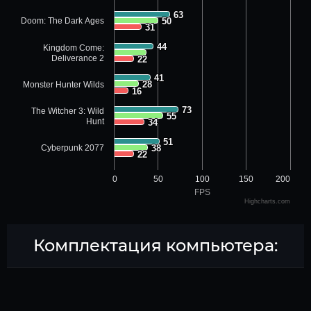
63
63
Doom: The Dark Ages
50
50
31
31
44
44
Kingdom Come:
Deliverance 2
22
22
41
41
28
28
Monster Hunter Wilds
16
16
73
73
The Witcher 3: Wild
55
55
Hunt
34
34
51
51
Cyberpunk 2077
38
38
22
22
0
50
100
150
200
FPS
Highcharts.com
Комплектация компьютера: