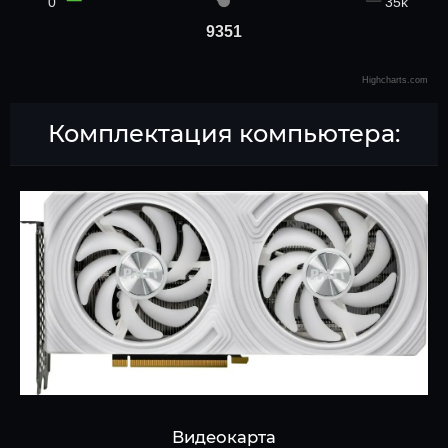
35k
0
9351
9351
Highcharts.com
Комплектация компьютера:
Видеокарта