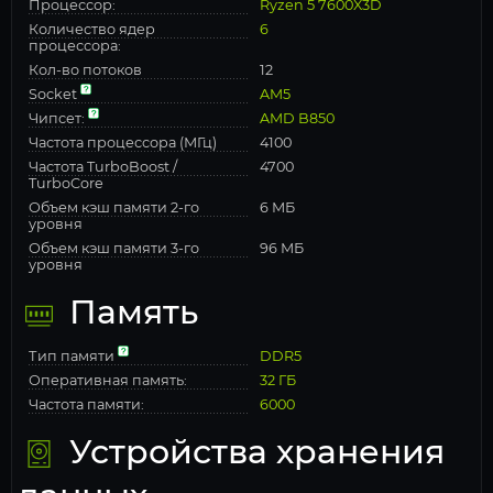
Процессор:
Ryzen 5 7600X3D
Количество ядер
6
процессора:
Кол-во потоков
12
Socket
AM5
Чипсет:
AMD B850
Частота процессора (МГц)
4100
Частота TurboBoost /
4700
TurboCore
Объем кэш памяти 2-го
6 МБ
уровня
Объем кэш памяти 3-го
96 МБ
уровня
Память
Тип памяти
DDR5
Оперативная память:
32 ГБ
Частота памяти:
6000
Устройства хранения