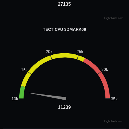
27135
27135
Highcharts.com
ТЕСТ CPU 3DMARK06
25k
20k
30k
15k
35k
10k
11239
11239
Highcharts.com