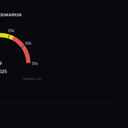
 3DMARK06
25k
30k
35k
025
025
Highcharts.com