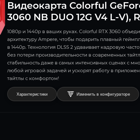
Видеокарта Colorful GeFor
3060 NB DUO 12G V4 L-V), R
1080p и 1440p в ваших руках. Colorful RTX 3060 объе
архитектуру Ampere, чтобы подарить плавный геймп
в 1440p. Технология DLSS 2 удваивает кадровую част
без потери производительности в современных тайтла
стабильность даже в самых интенсивных сценах с мно
любой игровой задачей и ускорят работу в приложен
тайтлы с комфортом!
Характеристики
Изменить в конфигураторе