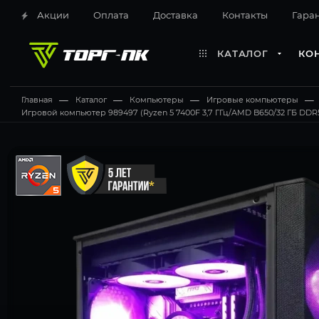
Акции
Оплата
Доставка
Контакты
Гара
КАТАЛОГ
КО
Главная
—
Каталог
—
Компьютеры
—
Игровые компьютеры
—
Игровой компьютер 989497 (Ryzen 5 7400F 3,7 ГГц/AMD B650/32 ГБ DDR5