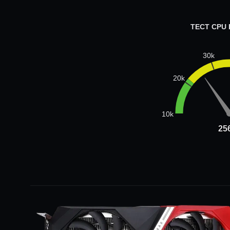
ТЕСТ CPU
30k
20k
10k
25
25