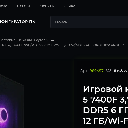
нтия
Cтатьи
Отзывы
О нас
НФИГУРАТОР ПК
Игровые ПК на AMD Ryzen 5
—
 6 ГГц/1024 ГБ SSD/RTX 3060 12 ГБ/Wi-Fi/650W/MSI MAG FORGE 112R ARGB TG)
Арт.:
989497
В избр
Игровой 
5 7400F 3
DDR5 6 ГГ
12 ГБ/Wi