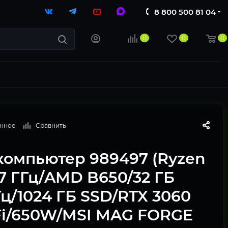
8 800 500 81 04
0
0
0
анное
Сравнить
компьютер 989497 (Ryzen
,7 ГГц/AMD B650/32 ГБ
ц/1024 ГБ SSD/RTX 3060
-Fi/650W/MSI MAG FORGE