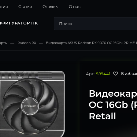
нтия
Cтатьи
Отзывы
О нас
НФИГУРАТОР ПК
арты
—
Radeon RX
—
Видеокарта ASUS Radeon RX 9070 OC 16Gb (PRIME-R
Арт.:
989441
В избра
Видеокар
OC 16Gb (
Retail