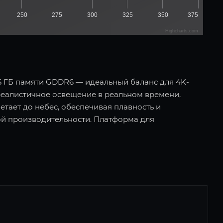
250
275
300
325
350
375
Highcharts.com
16 ГБ памяти GDDR6 — идеальный баланс для 4K-
реалистичное освещение в реальном времени,
етает до небес, обеспечивая плавность и
ой производительности. Платформа для