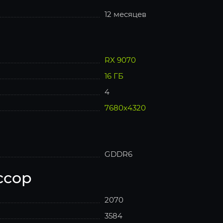
12 месяцев
RX 9070
16 ГБ
4
7680x4320
GDDR6
ссор
2070
3584