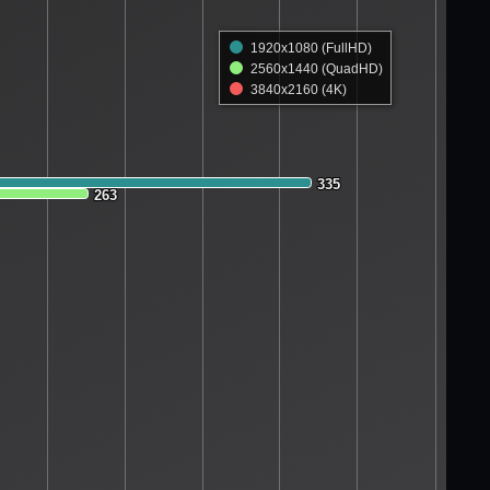
1920x1080 (FullHD)
2560x1440 (QuadHD)
3840x2160 (4K)
335
335
263
263