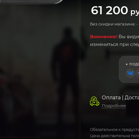
61 200
ру
Без скидки магазина: -
Внимание!
Вы види
измениться при сл
✦ ПОД
Оплата | Дост
Подробнее
Обязательное к предуста
Цена действительна толь