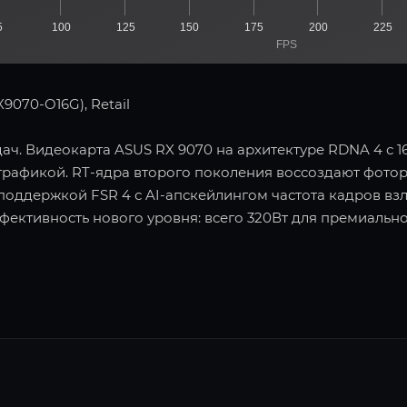
5
100
125
150
175
200
225
FPS
070-O16G), Retail
ач. Видеокарта ASUS RX 9070 на архитектуре RDNA 4 с 
 графикой. RT-ядра второго поколения воссоздают фото
оддержкой FSR 4 с AI-апскейлингом частота кадров взл
фективность нового уровня: всего 320Вт для премиальн