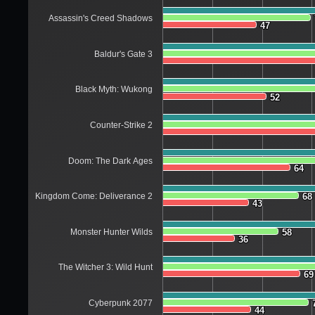
Assassin's Creed Shadows
47
47
Baldur's Gate 3
Black Myth: Wukong
52
52
Counter-Strike 2
Doom: The Dark Ages
64
64
Kingdom Come: Deliverance 2
68
68
43
43
Monster Hunter Wilds
58
58
36
36
The Witcher 3: Wild Hunt
69
69
Cyberpunk 2077
44
44