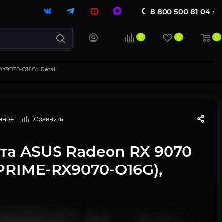
8 800 500 81 04
0
0
0
X9070-O16G), Retail
нное
Сравнить
та ASUS Radeon RX 9070
PRIME-RX9070-O16G),