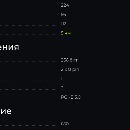
224
56
112
5 нм
ения
256 бит
2 x 8 pin
1
3
PCI-E 5.0
ние
650