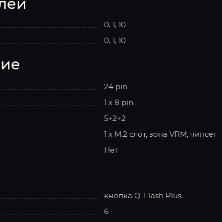
лей
0, 1, 10
0, 1, 10
ние
24 pin
1 x 8 pin
5+2+2
1 x M.2 слот, зона VRM, чипсет
Нет
кнопка Q-Flash Plus
6