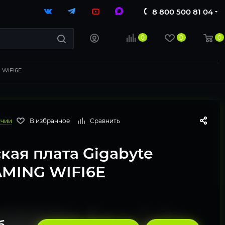
8 800 500 81 04
0
0
0
 WIFI6E
ичии
В избранное
Сравнить
кая плата Gigabyte
MING WIFI6E