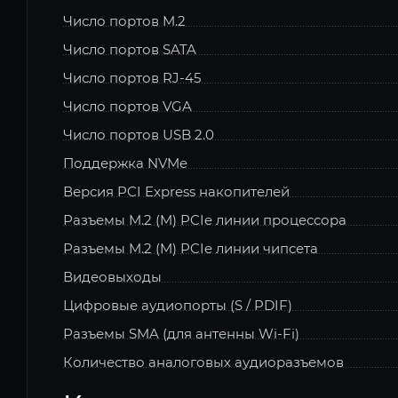
Число портов M.2
Число портов SATA
Число портов RJ-45
Число портов VGA
Число портов USB 2.0
Поддержка NVMe
Версия PCI Express накопителей
Разъемы M.2 (M) PCIe линии процессора
Разъемы M.2 (M) PCIe линии чипсета
Видеовыходы
Цифровые аудиопорты (S / PDIF)
Разъемы SMA (для антенны Wi-Fi)
Количество аналоговых аудиоразъемов