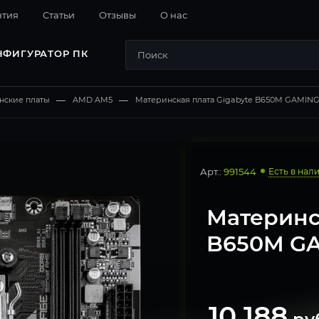
нтия
Cтатьи
Отзывы
О нас
НФИГУРАТОР ПК
нские платы
—
AMD AM5
—
Материнская плата Gigabyte B650M GAMING
Арт.:
991544
Есть в нал
Материнс
B650M GA
10 188