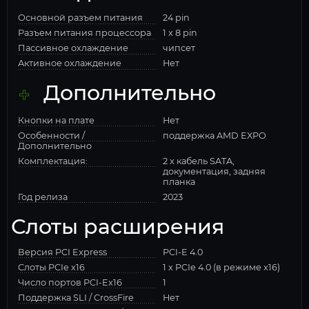
Основной разъем питания
24 pin
Разъем питания процессора
1 x 8 pin
Пассивное охлаждение
чипсет
Активное охлаждение
Нет
Дополнительно
Кнопки на плате
Нет
Особенности /
поддержка AMD EXPO
Дополнительно
Комплектация:
2 x кабель SATA,
документация, задняя
планка
Год релиза
2023
Слоты расширения
Версия PCI Express
PCI-E 4.0
Слоты PCIe x16
1 x PCIe 4.0 (в режиме x16)
Число портов PCI-Ex16
1
Поддержка SLI / CrossFire
Нет