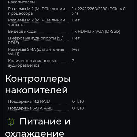
накопителей
Разъемы M.2 (M) PCIe линии
1 x 2242/2260/2280 (PCIe 4.0
процессора
x4)
Разъемы M.2 (M) PCIe линии
Нет
чипсета
Видеовыходы
1 x HDMI,1 x VGA (D-Sub)
Цифровые аудиопорты (S /
Нет
PDIF)
Разъемы SMA (для антенны
Нет
Wi-Fi)
Количество аналоговых
3
аудиоразъемов
Контроллеры
накопителей
Поддержка M.2 RAID
0, 1, 10
Поддержка SATA RAID
0, 1, 10
Питание и
охлаждение