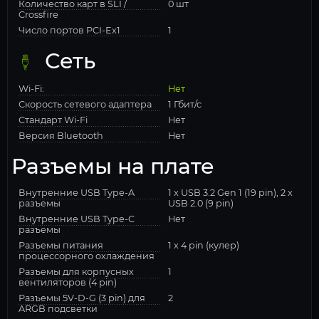
Количество карт в SLI /
0 шт
Crossfire
Число портов PCI-Ex1
1
Сеть
Wi-Fi:
Нет
Скорость сетевого адаптера
1 Гбит/с
Стандарт Wi-Fi
Нет
Версия Bluetooth
Нет
Разъемы на плате
Внутренние USB Type-A
1 x USB 3.2 Gen 1 (19 pin), 2 x
разъемы
USB 2.0 (9 pin)
Внутренние USB Type-C
Нет
разъемы
Разъемы питания
1 x 4 pin (кулер)
процессорного охлаждения
Разъемы для корпусных
1
вентиляторов (4 pin)
Разъемы 5V-D-G (3 pin) для
2
ARGB подсветки