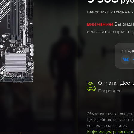
руб
Без скидки магазина: -
Внимание!
Вы види
измениться при сл
✦ ПОД
Оплата | Дост
Подробнее
Обязательное к предуста
Цена действительна толь
розничных магазинах
Информация, размещенна