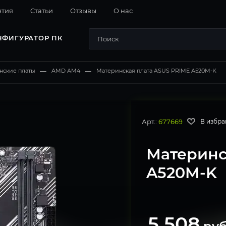
нтия
Cтатьи
Отзывы
О нас
НФИГУРАТОР ПК
нские платы
—
AMD AM4
—
Материнская плата ASUS PRIME A520M-K
Арт.:
677669
В избра
Материнс
A520M-K
5 508