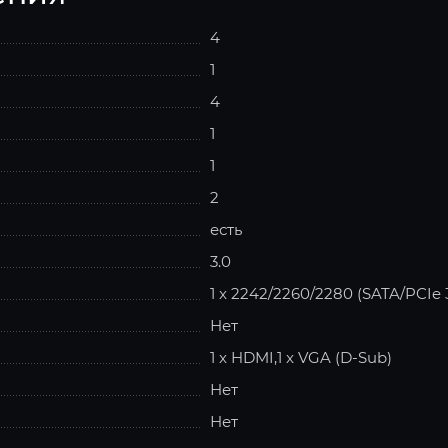
4
1
4
1
1
2
есть
3.0
1 x 2242/2260/2280 (SATA/PCIe 3
Нет
1 x HDMI,1 x VGA (D-Sub)
Нет
Нет