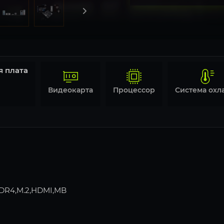
я плата
Видеокарта
Процессор
DR4,M.2,HDMI,MB