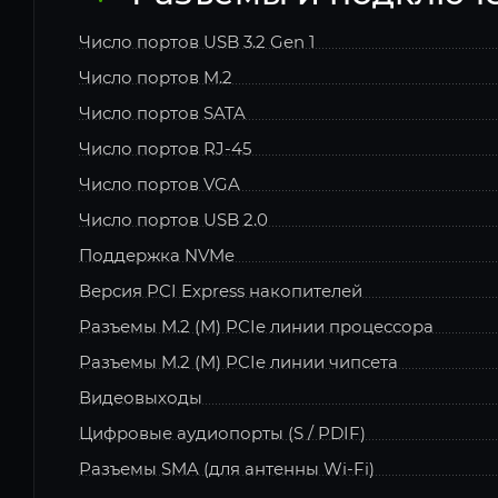
Число портов USB 3.2 Gen 1
Число портов M.2
Число портов SATA
Число портов RJ-45
Число портов VGA
Число портов USB 2.0
Поддержка NVMe
Версия PCI Express накопителей
Разъемы M.2 (M) PCIe линии процессора
Разъемы M.2 (M) PCIe линии чипсета
Видеовыходы
Цифровые аудиопорты (S / PDIF)
Разъемы SMA (для антенны Wi-Fi)