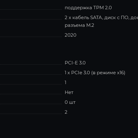
поддержка TPM 2.0
2 x кабель SATA, диск с ПО, д
разъема M.2
2020
PCI-E 3.0
1 x PCIe 3.0 (в режиме x16)
1
Нет
0 шт
2