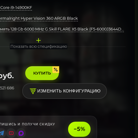
Core i9-14900KF
malright Hyper Vision 360 ARGB Black
ять 128 Gb 6000 MHz G.Skill FLARE X5 Black (F5-6000J3644D64GX2-F
ата GIGABYTE Z790 AORUS ELITE AX
накопитель SSD 1 ТБ M.2 NVMe Samsung 990 PRO
Deepcool 750W GAMERSTORM PQ750G
рпус Thermalright M10 TG Black (TRTLM10B)
стема Windows 11 Pro, Free Trial
Показать всю спецификацию
КУПИТЬ
уб.
521 686
ИЗМЕНИТЬ КОНФИГУРАЦИЮ
ПИШИСЬ И ПОЛУЧИ СКИДКУ
−5%