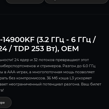
14900KF (3.2 ГГц - 6 ГГц /
24 / TDP 253 Вт), OEM
ости! 24 ядер и 32 потоков превращают этот
иберспортсменов и стримеров. Разгон до 6.0 ГГц
ы в AAA-играх, а многопоточная мощь позволяет
рать без компромиссов. 36 Мб кэша L3 ускоряет
вает неограниченный потенциал разгона. Ваш билет
а!
оре