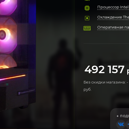
Процессор Intel 
Охлаждение Ther
Оперативная пам
Материнская пл
Твердотельный 
Блок питания 
Компьютерный ко
Операционная си
492 157
р
Без скидки магазина: -
руб.
✦ ПОД