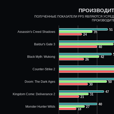
ПРОИЗВОДИТ
ПОЛУЧЕННЫЕ ПОКАЗАТЕЛИ FPS ЯВЛЯЮТСЯ УСРЕ
ПРОИЗВОДИТ
51
51
Assassin's Creed Shadows
35
35
24
24
Baldur's Gate 3
40
40
Black Myth: Wukong
42
42
26
26
Counter-Strike 2
Doom: The Dark Ages
50
50
30
30
47
47
Kingdom Come: Deliverance 2
31
31
21
21
40
40
Monster Hunter Wilds
27
27
18
18