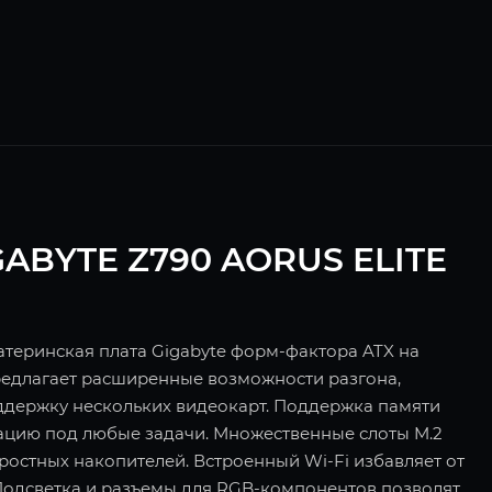
GABYTE Z790 AORUS ELITE
атеринская плата Gigabyte форм-фактора ATX на
предлагает расширенные возможности разгона,
ддержку нескольких видеокарт. Поддержка памяти
рацию под любые задачи. Множественные слоты M.2
ростных накопителей. Встроенный Wi-Fi избавляет от
Подсветка и разъемы для RGB-компонентов позволят