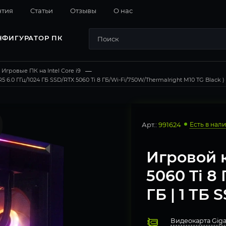
нтия
Cтатьи
Отзывы
О нас
НФИГУРАТОР ПК
Игровые ПК на Intel Core i9
—
5 6.0 ГГц/1024 ГБ SSD/RTX 5060 Ti 8 ГБ/Wi-Fi/750W/Thermalright M10 TG Black )
Арт.:
991624
Есть в нал
Игровой к
5060 Ti 8 
ГБ | 1 ТБ S