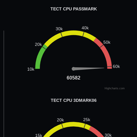
ТЕСТ CPU PASSMARK
40k
30k
50k
20k
60k
10k
60582
60582
Highcharts.com
ТЕСТ CPU 3DMARK06
25k
20k
30k
15k