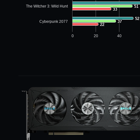
The Witcher 3: Wild Hunt
51
51
33
33
52
52
37
37
Cyberpunk 2077
22
22
0
20
40