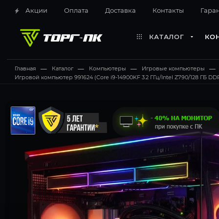
Акции
Оплата
Доставка
Контакты
Гара
КАТАЛОГ
КО
Главная
—
Каталог
—
Компьютеры
—
Игровые компьютеры
—
Игровой компьютер 991624 (Core i9-14900KF 3.2 ГГц/Intel Z790/128 ГБ DDR