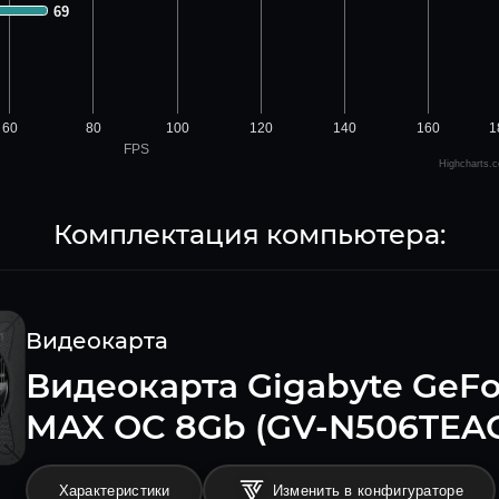
69
69
60
80
100
120
140
160
1
FPS
Highcharts.
Комплектация компьютера:
Видеокарта
Видеокарта Gigabyte GeFo
MAX OC 8Gb (GV-N506TEAG
Характеристики
Изменить в конфигураторе