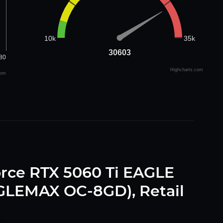
35k
10k
30603
30603
80
Highcharts.com
com
rce RTX 5060 Ti EAGLE
LEMAX OC-8GD), Retail