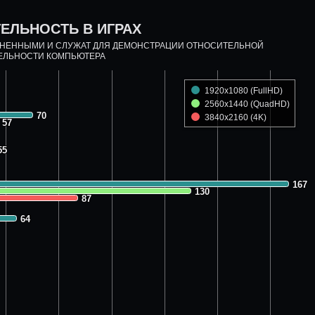
ЕЛЬНОСТЬ В ИГРАХ
ДНЕННЫМИ И СЛУЖАТ ДЛЯ ДЕМОНСТРАЦИИ ОТНОСИТЕЛЬНОЙ
ЕЛЬНОСТИ КОМПЬЮТЕРА
1920x1080 (FullHD)
2560x1440 (QuadHD)
70
70
3840x2160 (4K)
57
57
55
55
167
167
130
130
87
87
64
64