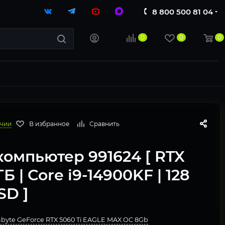
8 800 500 81 04
0
0
0
ичии
В избранное
Сравнить
омпьютер 991624 [ RTX
ГБ | Core i9-14900KF | 128
SD ]
Видеокарта Gigabyte GeForce RTX 5060 Ti EAGLE MAX OC 8Gb