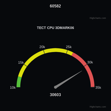
60582
60582
Highcharts.com
ТЕСТ CPU 3DMARK06
25k
20k
30k
15k
35k
10k
30603
30603
Highcharts.com