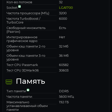
Кол-во потоков
32
Socket
LGA1700
Частота процессора (МГц)
3200
Частота TurboBoost /
6000
TurboCore
Свободный множитель
Есть
(Разгон):
Интегрированное
Нет
графическое ядро:
Объем кэш памяти 2-го
32 Мб
уровня
Объем кэш памяти 3-го
36 Мб
уровня
Тест CPU Passmark
60582
Тест CPU 3DMark06
30603
Память
Тип памяти
DDR5
Частота памяти:
5600 МГц
Максимально
192 ГБ
устанавливаемый объем
памяти