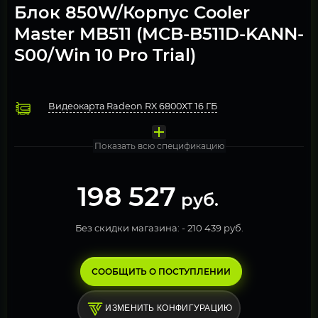
Блок 850W/Корпус Cooler
Master MB511 (MCB-B511D-KANN-
S00/Win 10 Pro Trial)
Видеокарта Radeon RX 6800XT 16 ГБ
Процессор AMD Ryzen 9 7900X
Охлаждение Deepcool GAMMAXX L360 A-R ГБ
Оперативная память 16 Гб DDR5 4800МГц 2 модуля по 8Гб (
Материнская плата Gigabyte X670 GAMING X AX
Твердотельный накопитель M.2 512 Gb PCI-Express NVMe 
Блок питания 850W Gigabyte GP-UD850GM
Компьютерный корпус Cooler Master MasterBox B511 (M
Операционная система Windows 10 Pro. FREE TRIAL
Показать всю спецификацию
198 527
руб.
Без скидки магазина: -
210 439 руб.
СООБЩИТЬ О ПОСТУПЛЕНИИ
ИЗМЕНИТЬ КОНФИГУРАЦИЮ