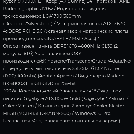
Ryzen 9 7900X 12 - ядер (4.7-5.6mhz) 24 - потоков , AMD
Radeon graphics 170w / Водяное охлаждение
трёхсекционное LGA1700 360mm
(Deepcool/Silverstone) / Материнская плата ATX, X670
4xDDR5 PCI-E 5.0 (Устанавливаем материнские платы
производителей: GIGABYTE / MSI / Asus) /
Оперативная память DDR5 16Гб 4800MHz CL39 (2
модулья 8Гб) Устанавливаем ОЗУ
производителей:Kingstone/Transcend/Crucial/Adata/Neta
/ Твердотельный накопитель SSD 512Гб M.2 Nwme
(1700/1100mbs) (Adata / Apacer) / Видеокарта Radeon
RX 6800XT 16 GB GDDR6 256-bit
300W Рекомендуемый блок питания 750W / Блок
питания Gigabyte ATX 850W Gold ( Gigabyte / Zalman /
ColeerMaster) / Компьютерный корпус Cooler Master
MB511 (MCB-B511D-KANN-S00) / Windows 10 Pro.
Бесплатная 30-дневная ознакомительная версия)