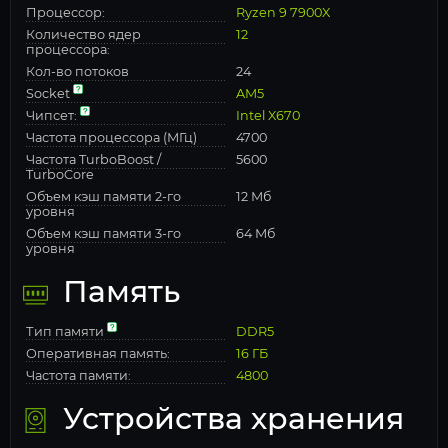
Процессор:
Ryzen 9 7900X
Количество ядер
12
процессора:
Кол-во потоков
24
Socket
AM5
Чипсет:
Intel X670
Частота процессора (МГц)
4700
Частота TurboBoost /
5600
TurboCore
Объем кэш памяти 2-го
12 Мб
уровня
Объем кэш памяти 3-го
64 Мб
уровня
Память
Тип памяти
DDR5
Оперативная память:
16 ГБ
Частота памяти:
4800
Устройства хранения