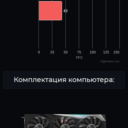
43
43
0
25
50
75
100
125
150
FPS
Highcharts.com
Комплектация компьютера: