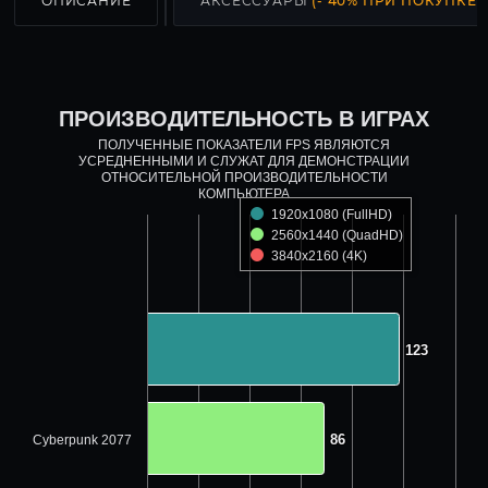
ОПИСАНИЕ
АКСЕССУАРЫ
(- 40% ПРИ ПОКУПКЕ С
ПРОИЗВОДИТЕЛЬНОСТЬ В ИГРАХ
ПОЛУЧЕННЫЕ ПОКАЗАТЕЛИ FPS ЯВЛЯЮТСЯ
УСРЕДНЕННЫМИ И СЛУЖАТ ДЛЯ ДЕМОНСТРАЦИИ
ОТНОСИТЕЛЬНОЙ ПРОИЗВОДИТЕЛЬНОСТИ
КОМПЬЮТЕРА
1920x1080 (FullHD)
2560x1440 (QuadHD)
3840x2160 (4K)
123
123
86
86
Cyberpunk 2077