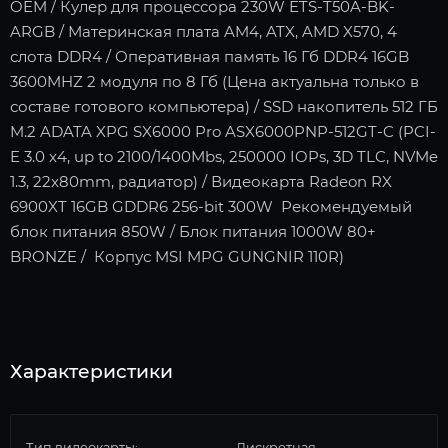
OEM / Кулер для процессора 230W ETS-T50A-BK-
ARGB / Материнская плата AM4, ATX, AMD X570, 4
слота DDR4 / Оперативная память 16 Гб DDR4 16GB
3600MHZ 2 модуля по 8 Гб (Цена актуальна только в
составе готового компьютера) / SSD накопитель 512 ГБ
M.2 ADATA XPG SX6000 Pro ASX6000PNP-512GT-C (PCI-
E 3.0 x4, up to 2100/1400Mbs, 250000 IOPs, 3D TLC, NVMe
1.3, 22x80mm, радиатор) / Видеокарта Radeon RX
6900XT 16GB GDDR6 256-bit 300W Рекомендуемый
блок питания 850W / Блок питания 1000W 80+
BRONZE / Корпус MSI MPG GUNGNIR 110R)
Характеристики
Тип видеокарты:
Дискретная