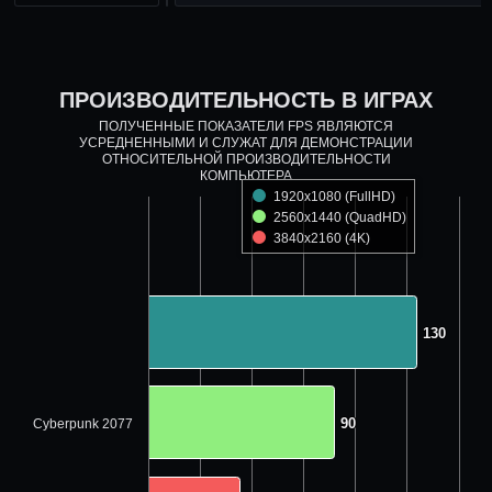
ПРОИЗВОДИТЕЛЬНОСТЬ В ИГРАХ
ПОЛУЧЕННЫЕ ПОКАЗАТЕЛИ FPS ЯВЛЯЮТСЯ
УСРЕДНЕННЫМИ И СЛУЖАТ ДЛЯ ДЕМОНСТРАЦИИ
ОТНОСИТЕЛЬНОЙ ПРОИЗВОДИТЕЛЬНОСТИ
КОМПЬЮТЕРА
1920x1080 (FullHD)
2560x1440 (QuadHD)
3840x2160 (4K)
130
130
90
90
Cyberpunk 2077