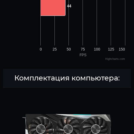
44
44
0
25
50
75
100
125
150
FPS
Highcharts.com
Комплектация компьютера: