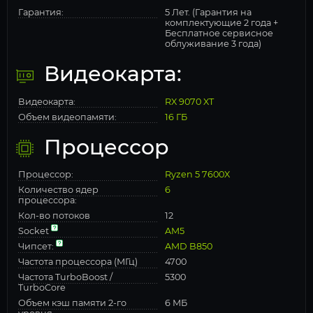
Гарантия:
5 Лет. (Гарантия на
комплектующие 2 года +
Бесплатное сервисное
облуживание 3 года)
Видеокарта:
Видеокарта:
RX 9070 XT
Объем видеопамяти:
16 ГБ
Процессор
Процессор:
Ryzen 5 7600X
Количество ядер
6
процессора:
Кол-во потоков
12
Socket
AM5
Чипсет:
AMD B850
Частота процессора (МГц)
4700
Частота TurboBoost /
5300
TurboCore
Объем кэш памяти 2-го
6 МБ