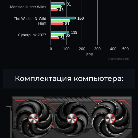
91
91
Monster Hunter Wilds
43
43
160
160
The Witcher 3: Wild
Hunt
81
81
119
119
Cyberpunk 2077
85
85
51
51
0
100
200
300
400
500
FPS
Highcharts.com
Комплектация компьютера: