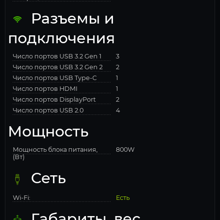
Разъемы и
подключения
Число портов USB 3.2 Gen 1
3
Число портов USB 3.2 Gen 2
2
Число портов USB Type-C
1
Число портов HDMI
1
Число портов DisplayPort
2
Число портов USB 2.0
4
Мощность
Мощность блока питания,
800W
(Вт)
Сеть
Wi-Fi:
Есть
Габариты, вес