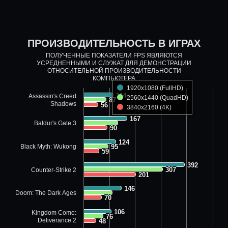
ПРОИЗВОДИТЕЛЬНОСТЬ В ИГРАХ
ПОЛУЧЕННЫЕ ПОКАЗАТЕЛИ FPS ЯВЛЯЮТСЯ
УСРЕДНЕННЫМИ И СЛУЖАТ ДЛЯ ДЕМОНСТРАЦИИ
ОТНОСИТЕЛЬНОЙ ПРОИЗВОДИТЕЛЬНОСТИ
КОМПЬЮТЕРА
1920x1080 (FullHD)
114
114
Assassin's Creed
2560x1440 (QuadHD)
87
87
Shadows
56
56
3840x2160 (4K)
167
167
Baldur's Gate 3
90
90
124
124
Black Myth: Wukong
95
95
59
59
392
392
307
307
Counter-Strike 2
201
201
146
146
Doom: The Dark Ages
70
70
106
106
Kingdom Come:
76
76
Deliverance 2
48
48