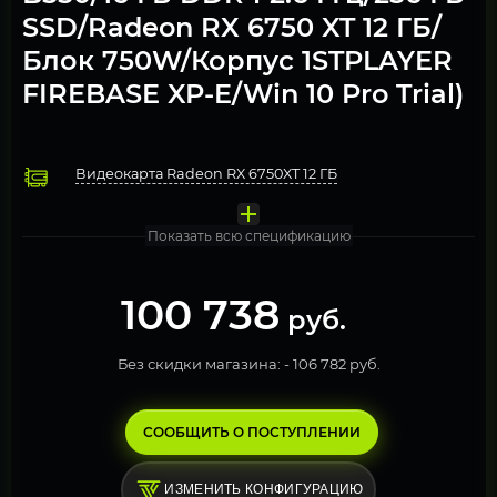
SSD/Radeon RX 6750 XT 12 ГБ/
Блок 750W/Корпус 1STPLAYER
FIREBASE XP-E/Win 10 Pro Trial)
Видеокарта Radeon RX 6750XT 12 ГБ
Процессор AMD Ryzen 5 5600X
Охлаждение Кулер для процессора ID-Cooling SE-214-XT
Оперативная память 16Гб DDR4 2666 МГц 2 модуля по 8Гб (
Материнская плата ASRock B550M PRO4
Блок питания 750W Deepcool PK750D / 80 PLUS Bronze 
Компьютерный корпус 1STPLAYER FIREBASE XP-E
Операционная система Windows 10 Pro. FREE TRIAL
Твердотельный накопитель SSD 256 ГБ M.2 NVMe Micron
Показать всю спецификацию
100 738
руб.
Без скидки магазина: -
106 782 руб.
СООБЩИТЬ О ПОСТУПЛЕНИИ
ИЗМЕНИТЬ КОНФИГУРАЦИЮ