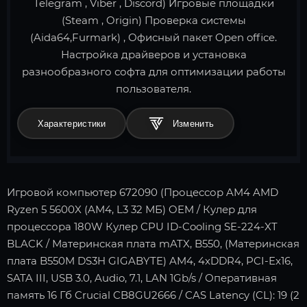
Telegram , Viber , Discord) Игровые площадки
(Steam , Origin) Проверка системы
(Aida64,Furmark) , Офисный пакет Open office.
Настройка драйверов и установка
разнообразного софта для оптимизации работы
пользователя.
Характеристики
Игровой компьютер 672090 (Процессор AM4 AMD
Ryzen 5 5600X (AM4, L3 32 МБ) OEM / Кулер для
процессора 180W Кулер CPU ID-Cooling SE-224-XT
BLACK / Материнская плата mATX, B550, (Материнская
плата B550M DS3H GIGABYTE) AM4, 4xDDR4, PCI-Ex16,
SATA III, USB 3.0, Audio, 7.1, LAN 1Gb/s / Оперативная
память 16 Гб Crucial CB8GU2666 / CAS Latency (CL): 19 (2