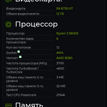
Видеокарта:
RX 6750 XT
Объем видеопамяти:
12 ГБ
Процессор
Процессор:
Ryzen 5 5600X
Количество ядер
6
процессора:
Кол-во потоков
12
Socket
AM4
Чипсет:
AMD B550
Частота процессора (МГц)
3700
Частота TurboBoost /
4600
TurboCore
Объем кэш памяти 2-го
3 Мб
уровня
Объем кэш памяти 3-го
32 Мб
уровня
Тест CPU Passmark
21946
Память