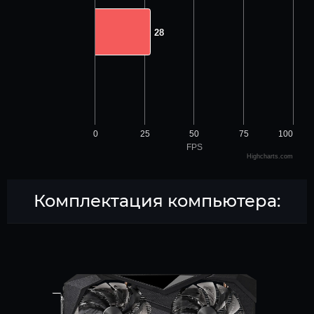
28
28
0
25
50
75
100
FPS
Highcharts.com
Комплектация компьютера: