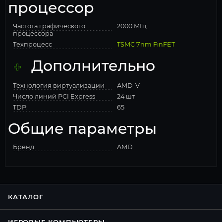
процессор
Частота графического
2000 МГц
процессора
Техпроцесс
TSMC 7nm FinFET
Дополнительно
Технология виртуализации
AMD-V
Число линий PCI Express
24 шт
TDP:
65
Общие параметры
Бренд
AMD
КАТАЛОГ