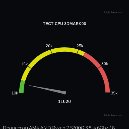
Highcharts.com
ТЕСТ CPU 3DMARK06
25k
20k
30k
15k
35k
10k
11620
11620
Highcharts.com
Процессор AM4 AMD Ryzen 7 5700G 3.8-4,6Ghz / 8