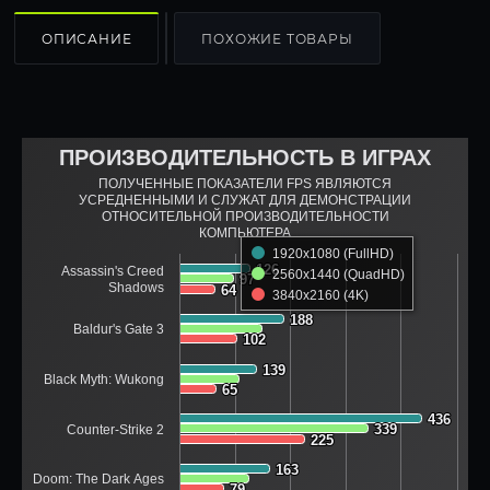
ОПИСАНИЕ
ПОХОЖИЕ ТОВАРЫ
ПРОИЗВОДИТЕЛЬНОСТЬ В ИГРАХ
ПОЛУЧЕННЫЕ ПОКАЗАТЕЛИ FPS ЯВЛЯЮТСЯ
УСРЕДНЕННЫМИ И СЛУЖАТ ДЛЯ ДЕМОНСТРАЦИИ
ОТНОСИТЕЛЬНОЙ ПРОИЗВОДИТЕЛЬНОСТИ
КОМПЬЮТЕРА
1920x1080 (FullHD)
126
126
Assassin's Creed
2560x1440 (QuadHD)
97
97
Shadows
64
64
3840x2160 (4K)
188
188
Baldur's Gate 3
102
102
139
139
Black Myth: Wukong
65
65
436
436
339
339
Counter-Strike 2
225
225
163
163
Doom: The Dark Ages
79
79