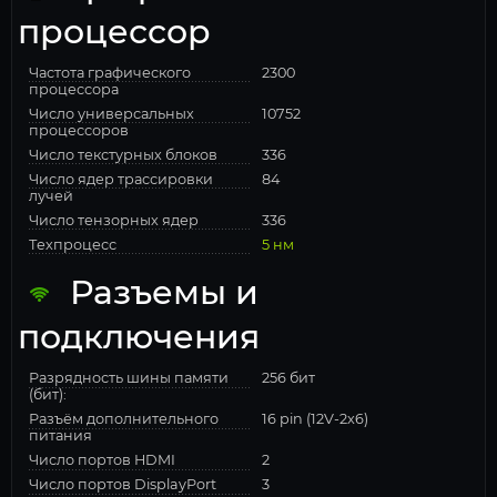
процессор
Частота графического
2300
процессора
Число универсальных
10752
процессоров
Число текстурных блоков
336
Число ядер трассировки
84
лучей
Число тензорных ядер
336
Техпроцесс
5 нм
Разъемы и
подключения
Разрядность шины памяти
256 бит
(бит):
Разъём дополнительного
16 pin (12V-2x6)
питания
Число портов HDMI
2
Число портов DisplayPort
3