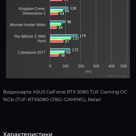
118
118
Kingdom Come:
84
84
Deliverance 2
54
54
98
98
Monster Hunter Wilds
44
44
179
179
The Witcher 3: Wild
137
137
Hunt
87
87
133
133
Cyberpunk 2077
94
94
58
58
0
100
200
300
400
500
FPS
Highcharts.com
Видеокарта ASUS GeForce RTX 5080 TUF Gaming OC
16Gb (TUF-RTX5080-O16G-GAMING), Retail
Характеристики