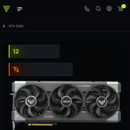
0
RTX 5080