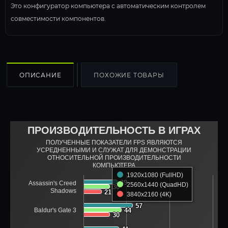
Это конфигуратор компьютера с автоматическим контролем
совместимости компонентов.
ОПИСАНИЕ
ПОХОЖИЕ ТОВАРЫ
ПРОИЗВОДИТЕЛЬНОСТЬ В ИГРАХ
ПОЛУЧЕННЫЕ ПОКАЗАТЕЛИ FPS ЯВЛЯЮТСЯ
УСРЕДНЕННЫМИ И СЛУЖАТ ДЛЯ ДЕМОНСТРАЦИИ
ОТНОСИТЕЛЬНОЙ ПРОИЗВОДИТЕЛЬНОСТИ
КОМПЬЮТЕРА
1920x1080 (FullHD)
39
39
Assassin's Creed
2560x1440 (QuadHD)
30
30
Shadows
21
21
3840x2160 (4K)
57
57
Baldur's Gate 3
44
44
30
30