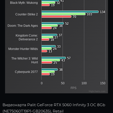
41
41
Black Myth: Wukong
32
32
19
19
134
134
103
103
Counter-Strike 2
70
70
52
52
Doom: The Dark Ages
38
38
24
24
37
37
Kingdom Come:
27
27
Deliverance 2
18
18
33
33
24
24
Monster Hunter Wilds
13
13
57
57
The Witcher 3: Wild
43
43
Hunt
25
25
38
38
Cyberpunk 2077
19
19
0
50
100
150
FPS
Highcharts.com
Видеокарта Palit GeForce RTX 5060 Infinity 3 OC 8Gb
(NE75060T19P1-GB2063S), Retail