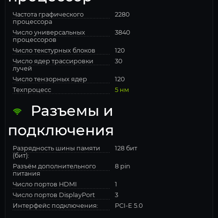
Частота графического
2280
процессора
Число универсальных
3840
процессоров
Число текстурных блоков
120
Число ядер трассировки
30
лучей
Число тензорных ядер
120
Техпроцесс
5 нм
Разъемы и
подключения
Разрядность шины памяти
128 бит
(бит):
Разъём дополнительного
8 pin
питания
Число портов HDMI
1
Число портов DisplayPort
3
Интерфейс подключения:
PCI-E 5.0