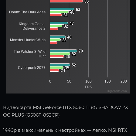
85
85
63
63
Doom: The Dark Ages
48
48
31
31
47
47
Kingdom Come:
32
32
Deliverance 2
40
40
28
28
Monster Hunter Wilds
70
70
The Witcher 3: Wild
52
52
Hunt
36
36
52
52
Cyberpunk 2077
35
35
24
24
0
50
100
150
200
FPS
Highcharts.com
Видеокарта MSI GeForce RTX 5060 Ti 8G SHADOW 2X
OC PLUS (G506T-8S2CP)
1440p в максимальных настройках — легко. MSI RTX