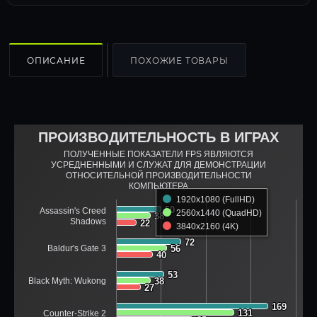
ОПИСАНИЕ
ПОХОЖИЕ ТОВАРЫ
ПРОИЗВОДИТЕЛЬНОСТЬ В ИГРАХ
ПОЛУЧЕННЫЕ ПОКАЗАТЕЛИ FPS ЯВЛЯЮТСЯ
УСРЕДНЕННЫМИ И СЛУЖАТ ДЛЯ ДЕМОНСТРАЦИИ
ОТНОСИТЕЛЬНОЙ ПРОИЗВОДИТЕЛЬНОСТИ
КОМПЬЮТЕРА
1920x1080 (FullHD)
50
50
Assassin's Creed
2560x1440 (QuadHD)
38
38
Shadows
22
22
3840x2160 (4K)
72
72
Baldur's Gate 3
56
56
40
40
53
53
Black Myth: Wukong
38
38
27
27
169
169
131
131
Counter-Strike 2