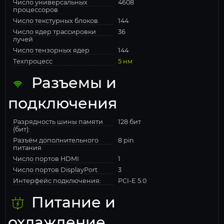
Число универсальных
4608
процессоров
Число текстурных блоков
144
Число ядер трассировки
36
лучей
Число тензорных ядер
144
Техпроцесс
5 нм
Разъемы и
подключения
Разрядность шины памяти
128 бит
(бит):
Разъём дополнительного
8 pin
питания
Число портов HDMI
1
Число портов DisplayPort
3
Интерфейс подключения:
PCI-E 5.0
Питание и
охлаждение