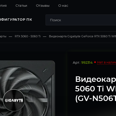
нтия
Cтатьи
Отзывы
О нас
НФИГУРАТОР ПК
арты
—
RTX 5060 - 5060 Ti
—
Видеокарта Gigabyte GeForce RTX 5060 Ti 
Арт.:
992314
Нет в нали
Видеокарт
5060 Ti 
(GV-N506