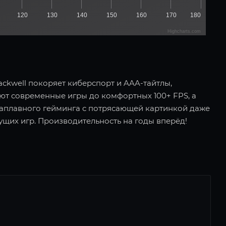
120
130
140
150
160
170
180
Highcharts.com
ackwell покоряет киберспорт и AAA-тайтлы,
ют современные игры до комфортных 100+ FPS, а
траплавного гейминга с потрясающей картинкой даже
ущих игр. Производительность на годы вперёд!