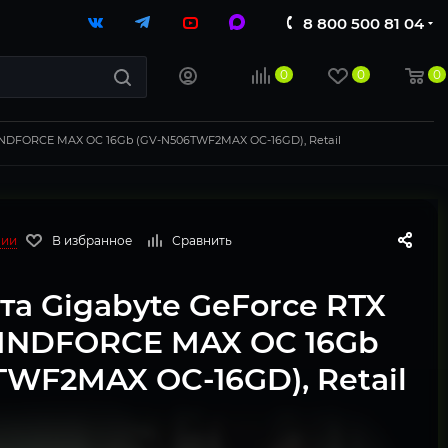
8 800 500 81 04
0
0
0
WINDFORCE MAX OC 16Gb (GV-N506TWF2MAX OC-16GD), Retail
чии
В избранное
Сравнить
а Gigabyte GeForce RTX
WINDFORCE MAX OC 16Gb
TWF2MAX OC-16GD), Retail