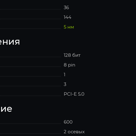
36
144
5 нм
ения
128 бит
8 pin
1
3
PCI-E 5.0
ние
600
2 осевых