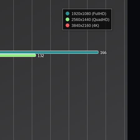
1920x1080 (FullHD)
2560x1440 (QuadHD)
3840x2160 (4K)
166
166
132
132