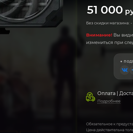
51 000
ру
Без скидки магазина: -
Внимание!
Вы види
измениться при сл
✦ ПОД
Оплата | Дост
Подробнее
Обязательное к предуста
Цена действительна толь