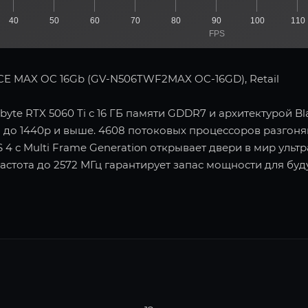
40
50
60
70
80
90
100
110
FPS
CE MAX OC 16Gb (GV-N506TWF2MAX OC-16GD), Retail
yte RTX 5060 Ti с 16 ГБ памяти GDDR7 и архитектурой Bl
 до 1440p и выше. 4608 потоковых процессоров разгоня
 4 с Multi Frame Generation открывает двери в мир уль
астота до 2572 МГц гарантирует запас мощности для буд