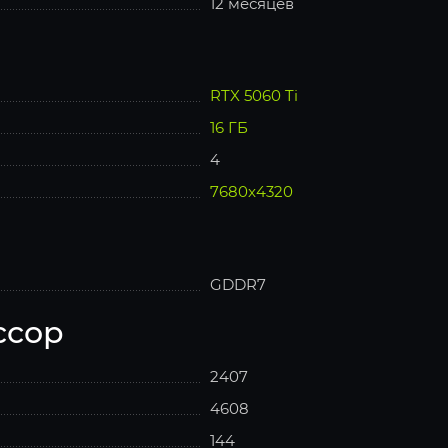
12 месяцев
RTX 5060 Ti
16 ГБ
4
7680x4320
GDDR7
ссор
2407
4608
144