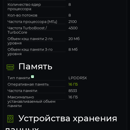
Количество ядер
8
процессора:
Кол-во потоков
8
Частота процессора (МГц)
2100
Частота TurboBoost /
4500
TurboCore
Объем кэш памяти 2-го
20 Мб
уровня
Объем кэш памяти 3-го
8 Мб
уровня
Память
Тип памяти
LPDDR5X
Оперативная память:
16 ГБ
Частота памяти:
8533
Максимально
16 ГБ
устанавливаемый объем
памяти
Устройства хранения
данных