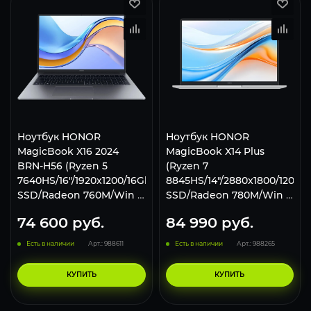
Ноутбук HONOR
Ноутбук HONOR
MagicBook X16 2024
MagicBook X14 Plus
BRN-H56 (Ryzen 5
(Ryzen 7
7640HS/16"/1920x1200/16Gb/1Tb
8845HS/14"/2880x1800/120Hz
SSD/Radeon 760M/Win 11
SSD/Radeon 780M/Win 11
H) Silver
H) 5301AJME
74 600
руб.
84 990
руб.
Есть в наличии
Арт.: 988611
Есть в наличии
Арт.: 988265
КУПИТЬ
КУПИТЬ