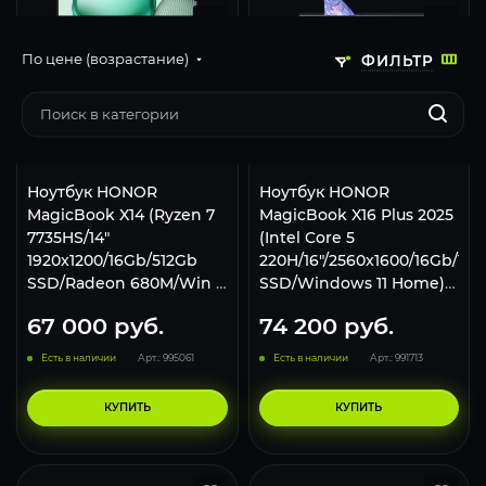
По цене (возрастание)
ФИЛЬТР
Ноутбук HONOR
Ноутбук HONOR
MagicBook X14 (Ryzen 7
MagicBook X16 Plus 2025
7735HS/14"
(Intel Core 5
1920x1200/16Gb/512Gb
220H/16"/2560x1600/16Gb/1Tb
SSD/Radeon 680M/Win 11
SSD/Windows 11 Home)
Home) 5301AQKL Серый
Серый 5301ALYM
67 000
руб.
74 200
руб.
Есть в наличии
Арт.: 995061
Есть в наличии
Арт.: 991713
КУПИТЬ
КУПИТЬ