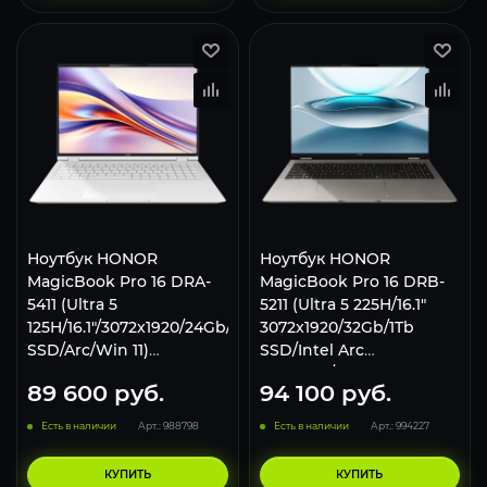
Ноутбук HONOR
Ноутбук HONOR
MagicBook Pro 16 DRA-
MagicBook Pro 16 DRB-
5411 (Ultra 5
5211 (Ultra 5 225H/16.1"
125H/16.1"/3072x1920/24Gb/1Tb
3072x1920/32Gb/1Tb
SSD/Arc/Win 11)
SSD/Intel Arc
5301AJBN White
Graphics/Win 11 Home)
89 600
руб.
94 100
руб.
5301ANSG Серый
Есть в наличии
Арт.: 988798
Есть в наличии
Арт.: 994227
КУПИТЬ
КУПИТЬ