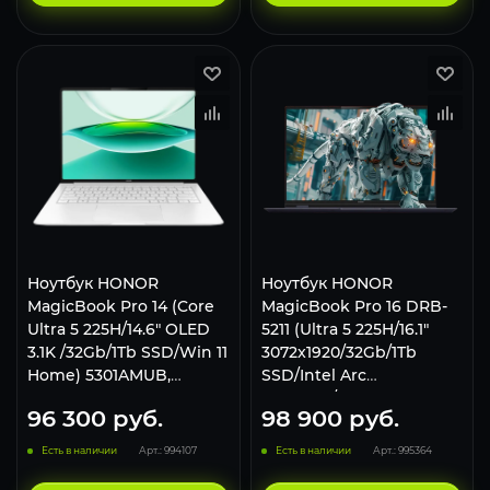
Ноутбук HONOR
Ноутбук HONOR
MagicBook Pro 14 (Core
MagicBook Pro 16 DRB-
Ultra 5 225H/14.6" OLED
5211 (Ultra 5 225H/16.1"
3.1K /32Gb/1Tb SSD/Win 11
3072x1920/32Gb/1Tb
Home) 5301AMUB,
SSD/Intel Arc
Космический серый
Graphics/Win 11 Home)
96 300
руб.
98 900
руб.
5301ANSH Синий
Есть в наличии
Арт.: 994107
Есть в наличии
Арт.: 995364