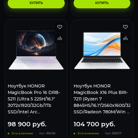
КУПИТЬ
КУПИТЬ
Ноутбук HONOR
Ноутбук HONOR
MagicBook Pro 16 DRB-
MagicBook X16 Plus BRI-
5211 (Ultra 5 225H/16.1"
7211 (Ryzen 7
3072x1920/32Gb/1Tb
8845HS/16.1"/2560x1600/32Gb
SSD/Intel Arc
SSD/Radeon 780M/Win 11
Graphics/Win 11 Home)
H)
98 900
руб.
104 700
руб.
5301ANSF Белый
Есть в наличии
Арт.: 995296
Есть в наличии
Арт.: 988271