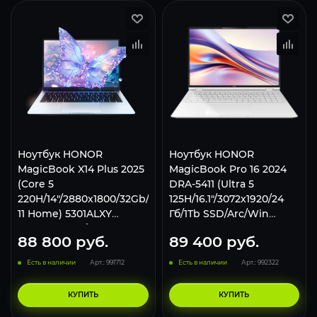
Ноутбук HONOR
Ноутбук HONOR
MagicBook X14 Plus 2025
MagicBook Pro 16 2024
(Core 5
DRA-5411 (Ultra 5
220H/14"/2880x1800/32Gb/1Тб/Win
125H/16.1"/3072x1920/24
11 Home) 5301ALXY
Гб/1Tb SSD/Arc/Win
Светло-голубой.
11Pro) 5301AJBN White
88 800
руб.
89 400
руб.
Есть в наличии
Арт.: 991712
Есть в наличии
Арт.: 992322
КУПИТЬ
КУПИТЬ