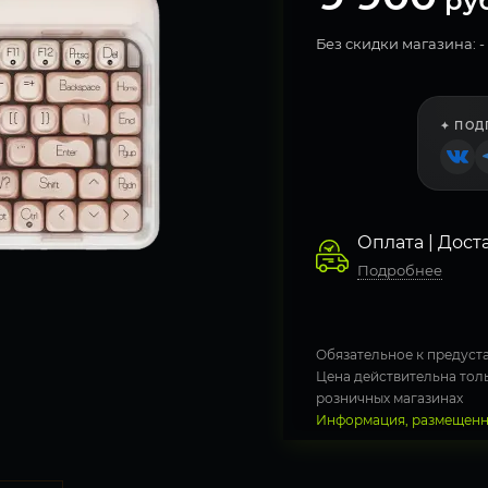
руб
Без скидки магазина: -
✦ ПОД
Оплата | Дост
Подробнее
Обязательное к предуста
Цена действительна толь
розничных магазинах
Информация, размещенна