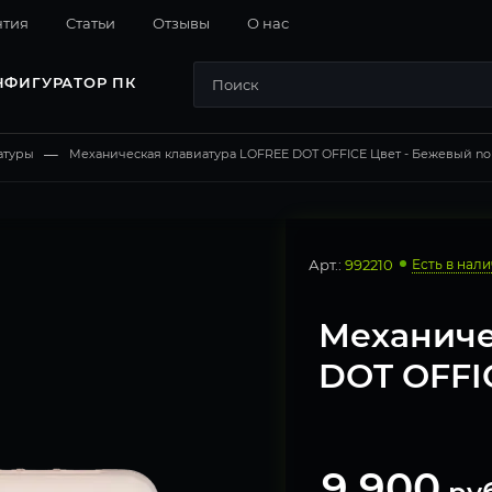
нтия
Cтатьи
Отзывы
О нас
НФИГУРАТОР ПК
атуры
—
Механическая клавиатура LOFREE DOT OFFICE Цвет - Бежевый n
Арт.:
992210
Есть в нал
Механиче
DOT OFFI
9 900