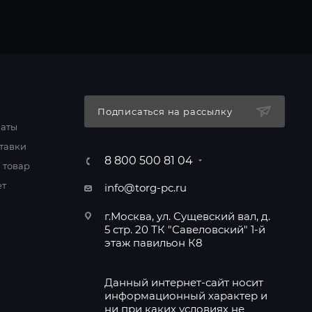
Подписаться на рассылку
латы
тавки
8 800 500 81 04
 товар
ет
info@torg-pc.ru
г.Москва, ул. Сущевский вал, д.
5 стр. 20 ТК "Савеловский" 1-й
этаж павильон К8
Данный интернет-сайт носит
информационный характер и
ни при каких условиях не