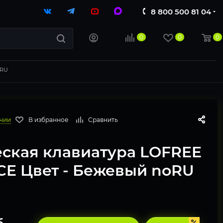
8 800 500 81 04
0
0
0
oRU
ичии
В избранное
Сравнить
ская клавиатура LOFREE
CE Цвет - Бежевый noRU