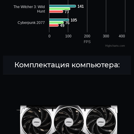
141
141
The Witcher 3: Wild
Hunt
73
73
105
105
Cyberpunk 2077
76
76
49
49
0
100
200
300
400
FPS
Highcharts.com
Комплектация компьютера: