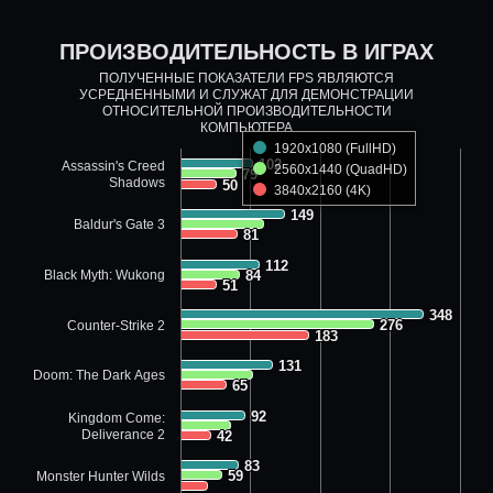
ПРОИЗВОДИТЕЛЬНОСТЬ В ИГРАХ
ПОЛУЧЕННЫЕ ПОКАЗАТЕЛИ FPS ЯВЛЯЮТСЯ
УСРЕДНЕННЫМИ И СЛУЖАТ ДЛЯ ДЕМОНСТРАЦИИ
ОТНОСИТЕЛЬНОЙ ПРОИЗВОДИТЕЛЬНОСТИ
КОМПЬЮТЕРА
1920x1080 (FullHD)
102
102
Assassin's Creed
2560x1440 (QuadHD)
79
79
Shadows
50
50
3840x2160 (4K)
149
149
Baldur's Gate 3
81
81
112
112
Black Myth: Wukong
84
84
51
51
348
348
276
276
Counter-Strike 2
183
183
131
131
Doom: The Dark Ages
65
65
92
92
Kingdom Come:
Deliverance 2
42
42
83
83
59
59
Monster Hunter Wilds