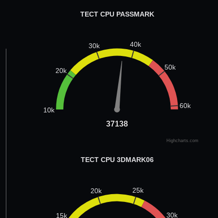
ТЕСТ CPU PASSMARK
40k
30k
50k
20k
60k
10k
37138
37138
Highcharts.com
ТЕСТ CPU 3DMARK06
25k
20k
30k
15k