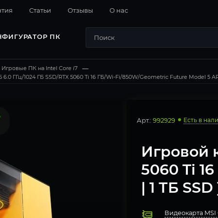
нтия
Cтатьи
Отзывы
О нас
НФИГУРАТОР ПК
Игровые ПК на Intel Core i7
—
.0 ГГц/1024 ГБ SSD/RTX 5060 Ti 16 ГБ/Wi-Fi/850W/Geometric Future Model 5 A
Арт.:
992929
Есть в нал
Игровой 
5060 Ti 16
| 1 ТБ SSD 
Видеокарта MSI 