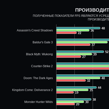
ПРОИЗВОДИТ
ПОЛУЧЕННЫЕ ПОКАЗАТЕЛИ FPS ЯВЛЯЮТСЯ УСРЕ
ПРОИЗВОДИТ
48
48
Assassin's Creed Shadows
36
36
22
22
Baldur's Gate 3
37
37
52
52
Black Myth: Wukong
39
39
27
27
Counter-Strike 2
Doom: The Dark Ages
48
48
32
32
44
44
Kingdom Come: Deliverance 2
35
35
19
19
38
38
Monster Hunter Wilds
30
30
20
20