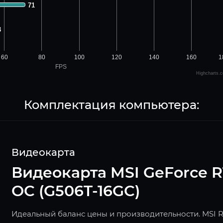
71
71
3
3
60
80
100
120
140
160
1
FPS
Highcharts.
Комплектация компьютера:
Видеокарта
Видеокарта MSI GeForce R
OC (G506T-16GC)
Идеальный баланс цены и производительности. MSI RT