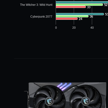
The Witcher 3: Wild Hunt
52
52
33
33
5
5
36
36
Cyberpunk 2077
24
24
0
20
40