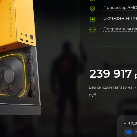
Процессор AMD 
Охлаждение Ther
Оперативная пам
Материнская пла
Твердотельный н
Блок питания D
Компьютерный ко
Операционная си
239 917
р
Без скидки магазина: -
руб.
✦ ПОД