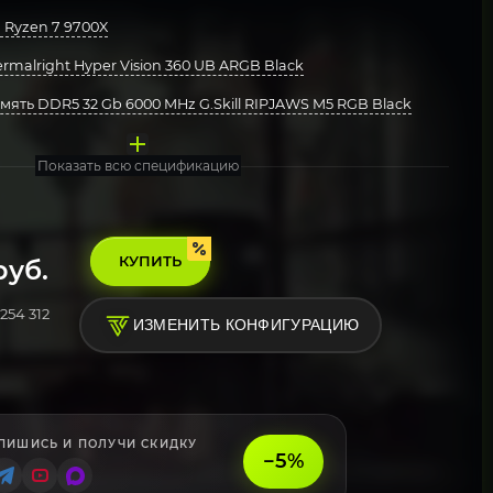
Ryzen 7 9700X
malright Hyper Vision 360 UB ARGB Black
ять DDR5 32 Gb 6000 MHz G.Skill RIPJAWS M5 RGB Black
та MSI PRO X870-P WIFI
акопитель Kingston 1000 Gb NV3 Blue (SNV3S/1000G)
eepcool 850W PN850M
рпус Geometric Future Model 5 ARGB Black Yellow with fans
стема Windows 11 Pro, Free Trial
Показать всю спецификацию
КУПИТЬ
уб.
254 312
ИЗМЕНИТЬ КОНФИГУРАЦИЮ
ПИШИСЬ И ПОЛУЧИ СКИДКУ
−5%