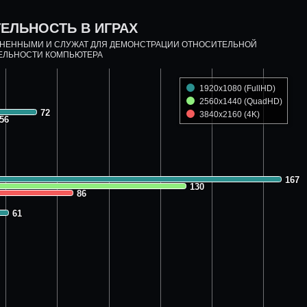
ЕЛЬНОСТЬ В ИГРАХ
ДНЕННЫМИ И СЛУЖАТ ДЛЯ ДЕМОНСТРАЦИИ ОТНОСИТЕЛЬНОЙ
ЕЛЬНОСТИ КОМПЬЮТЕРА
1920x1080 (FullHD)
2560x1440 (QuadHD)
72
72
3840x2160 (4K)
56
56
167
167
130
130
86
86
61
61