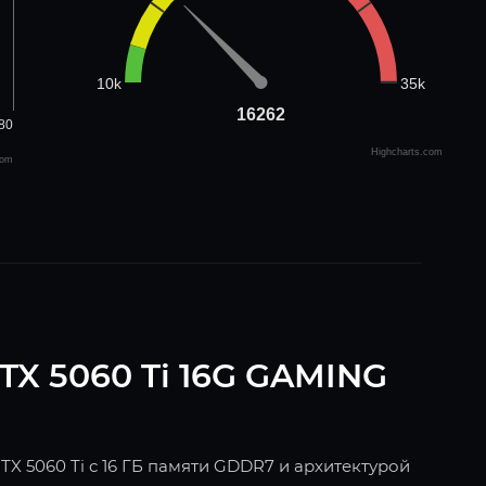
35k
10k
16262
16262
80
Highcharts.com
com
TX 5060 Ti 16G GAMING
X 5060 Ti с 16 ГБ памяти GDDR7 и архитектурой