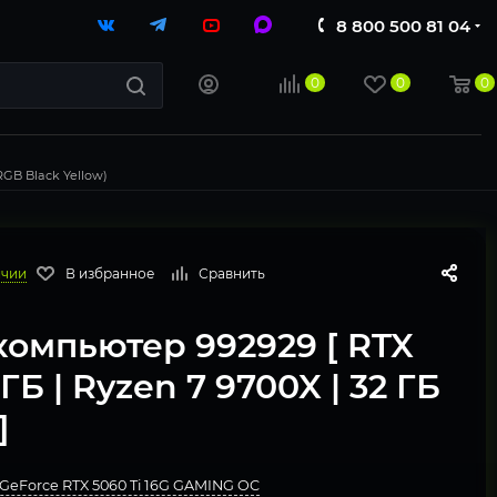
8 800 500 81 04
0
0
0
RGB Black Yellow)
ичии
В избранное
Сравнить
компьютер 992929 [ RTX
 ГБ | Ryzen 7 9700X | 32 ГБ
]
GeForce RTX 5060 Ti 16G GAMING OC