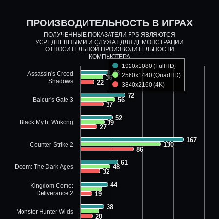
ПРОИЗВОДИТЕЛЬНОСТЬ В ИГРАХ
ПОЛУЧЕННЫЕ ПОКАЗАТЕЛИ FPS ЯВЛЯЮТСЯ
УСРЕДНЕННЫМИ И СЛУЖАТ ДЛЯ ДЕМОНСТРАЦИИ
ОТНОСИТЕЛЬНОЙ ПРОИЗВОДИТЕЛЬНОСТИ
КОМПЬЮТЕРА
1920x1080 (FullHD)
48
48
Assassin's Creed
2560x1440 (QuadHD)
36
36
Shadows
22
22
3840x2160 (4K)
72
72
Baldur's Gate 3
56
56
37
37
52
52
Black Myth: Wukong
39
39
27
27
167
167
130
130
Counter-Strike 2
86
86
61
61
Doom: The Dark Ages
48
48
32
32
44
44
Kingdom Come:
Deliverance 2
19
19
38
38
Monster Hunter Wilds
20
20