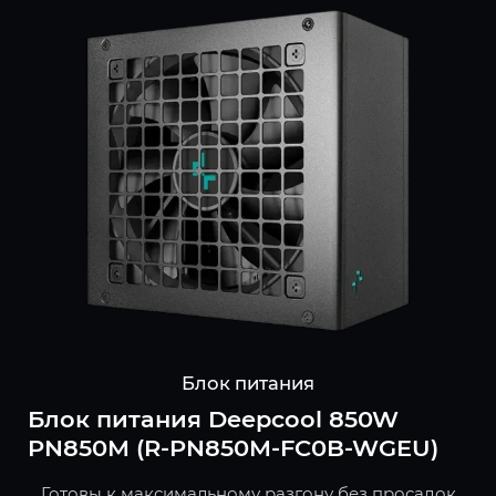
Блок питания
Блок питания Deepcool 850W
PN850M (R-PN850M-FC0B-WGEU)
Готовы к максимальному разгону без просадок