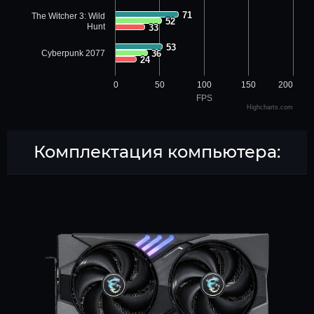
71
71
The Witcher 3: Wild
52
52
Hunt
33
33
53
53
Cyberpunk 2077
36
36
24
24
0
50
100
150
200
FPS
Highcharts.com
Комплектация компьютера: