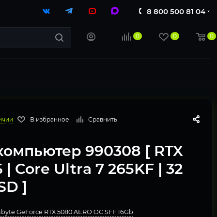
8 800 500 81 04
0
0
0
ичии
В избранное
Сравнить
компьютер 990308 [ RTX
 | Core Ultra 7 265KF | 32
SD ]
byte GeForce RTX 5080 AERO OC SFF 16Gb