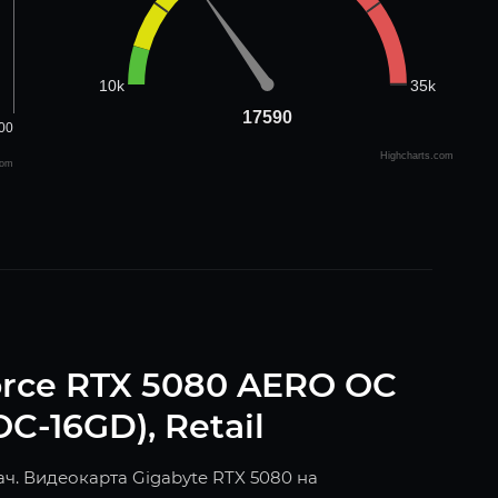
35k
10k
17590
17590
00
Highcharts.com
com
orce RTX 5080 AERO OC
-16GD), Retail
ч. Видеокарта Gigabyte RTX 5080 на