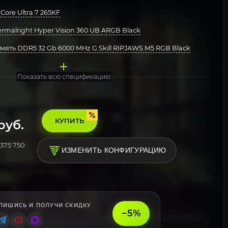
Core Ultra 7 265KF
malright Hyper Vision 360 UB ARGB Black
ять DDR5 32 Gb 6000 MHz G.Skill RIPJAWS M5 RGB Black
ата MSI Z890 GAMING PLUS WIFI6E
акопитель Kingston 1000 Gb NV3 Blue (SNV3S/1000G)
Deepcool 1000W GAMERSTORM PQ1000G
орпус MSI MAG Pano 100R PZ Black
стема Windows 11 Pro, Free Trial
Показать всю спецификацию
КУПИТЬ
руб.
375 750
ИЗМЕНИТЬ КОНФИГУРАЦИЮ
ПИШИСЬ И ПОЛУЧИ СКИДКУ
−5%