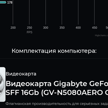
178
178
200
250
300
350
400
450
5
FPS
Highcharts.
Комплектация компьютера:
Видеокарта
Видеокарта Gigabyte GeF
SFF 16Gb (GV-N5080AERO OC
Флагманская производительность для серьёзных зада