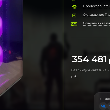
Процессор Intel 
Охлаждение Ther
Оперативная пам
Материнская пл
Твердотельный н
Блок питания 
Компьютерный к
Операционная си
354 481
Без скидки магазина: -
руб.
✦ ПОД