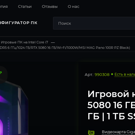
нтия
Cтатьи
Отзывы
О нас
НФИГУРАТОР ПК
Игровые ПК на Intel Core i7
—
DDR5 6 ГГц/1024 ГБ/RTX 5080 16 ГБ/Wi-Fi/1000W/MSI MAG Pano 100R PZ Black)
Арт.:
990308
Есть в нал
Игровой 
5080 16 ГБ
ГБ | 1 ТБ S
Видеокарта Giga