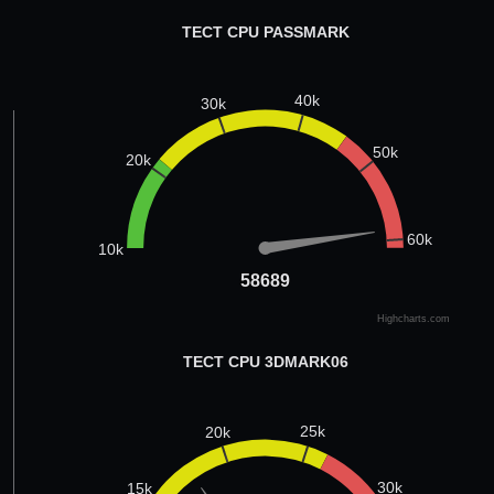
ТЕСТ CPU PASSMARK
40k
30k
50k
20k
60k
10k
58689
58689
Highcharts.com
ТЕСТ CPU 3DMARK06
25k
20k
30k
15k