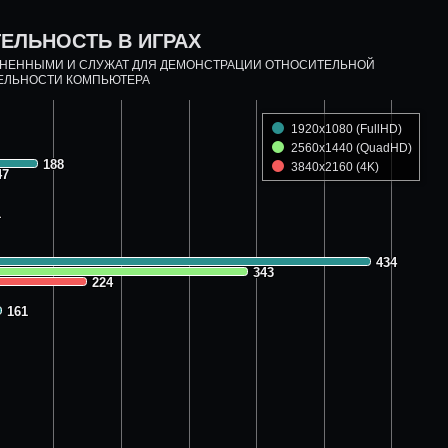
ЕЛЬНОСТЬ В ИГРАХ
ДНЕННЫМИ И СЛУЖАТ ДЛЯ ДЕМОНСТРАЦИИ ОТНОСИТЕЛЬНОЙ
ЕЛЬНОСТИ КОМПЬЮТЕРА
1920x1080 (FullHD)
2560x1440 (QuadHD)
188
188
3840x2160 (4K)
47
47
1
1
434
434
343
343
224
224
161
161