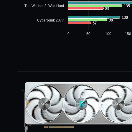
The Witcher 3: Wild Hunt
135
135
89
89
130
130
98
98
Cyberpunk 2077
57
57
0
50
100
150