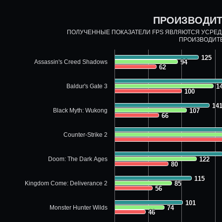
ПРОИЗВОДИТ
ПОЛУЧЕННЫЕ ПОКАЗАТЕЛИ FPS ЯВЛЯЮТСЯ УСРЕ
ПРОИЗВОДИТ
125
125
Assassin's Creed Shadows
94
94
62
62
Baldur's Gate 3
1
1
100
100
14
14
Black Myth: Wukong
107
107
66
66
Counter-Strike 2
Doom: The Dark Ages
122
122
80
80
115
115
Kingdom Come: Deliverance 2
85
85
56
56
101
101
Monster Hunter Wilds
74
74
46
46