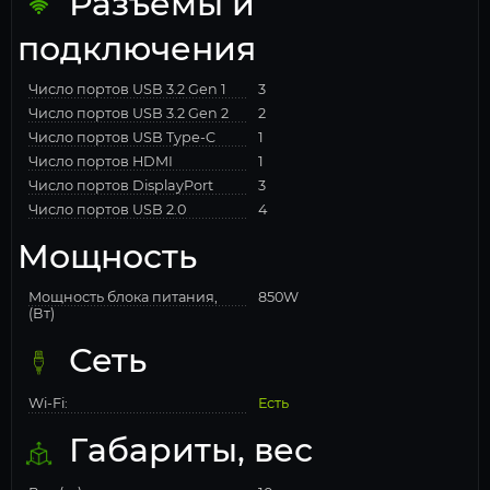
Разъемы и
подключения
Число портов USB 3.2 Gen 1
3
Число портов USB 3.2 Gen 2
2
Число портов USB Type-C
1
Число портов HDMI
1
Число портов DisplayPort
3
Число портов USB 2.0
4
Мощность
Мощность блока питания,
850W
(Вт)
Сеть
Wi-Fi:
Есть
Габариты, вес