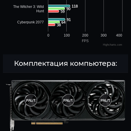
118
118
The Witcher 3: Wild
90
90
Hunt
59
59
91
91
Cyberpunk 2077
64
64
38
38
0
100
200
300
400
FPS
Highcharts.com
Комплектация компьютера: