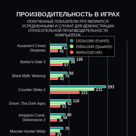
ПРОИЗВОДИТЕЛЬНОСТЬ В ИГРАХ
ПОЛУЧЕННЫЕ ПОКАЗАТЕЛИ FPS ЯВЛЯЮТСЯ
УСРЕДНЕННЫМИ И СЛУЖАТ ДЛЯ ДЕМОНСТРАЦИИ
ОТНОСИТЕЛЬНОЙ ПРОИЗВОДИТЕЛЬНОСТИ
КОМПЬЮТЕРА
1920x1080 (FullHD)
87
87
Assassin's Creed
2560x1440 (QuadHD)
64
64
Shadows
41
41
3840x2160 (4K)
128
128
Baldur's Gate 3
99
99
67
67
92
92
Black Myth: Wukong
70
70
42
42
293
293
231
231
Counter-Strike 2
153
153
110
110
Doom: The Dark Ages
82
82
53
53
80
80
Kingdom Come:
58
58
Deliverance 2
36
36
70
70
Monster Hunter Wilds
29
29