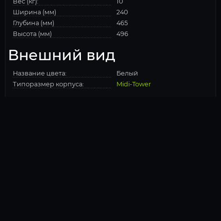
Вес (кг):
10
Ширина (мм)
240
Глубина (мм)
465
Высота (мм)
496
Внешний вид
Название цвета:
Белый
Типоразмер корпуса:
Midi-Tower
Корпус
Корпус:
Cougar CFV235 Mesh Белый
КАТАЛОГ
ИГРОВЫЕ КОМПЬЮТЕРЫ