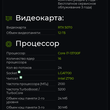
Бесплатное сервисное
облуживание 3 года)
Видеокарта:
Видеокарта:
RTX 5070
Объем видеопамяти:
12 ГБ
Процессор
Процессор:
Core i7-13700F
Количество ядер
16
процессора:
Кол-во потоков
24
Socket
LGA1700
Чипсет:
Intel Z790
Частота процессора (МГц)
2100
Частота TurboBoost /
5200
TurboCore
Объем кэш памяти 2-го
24 Мб
уровня
Объем кэш памяти 3-го
30 Мб