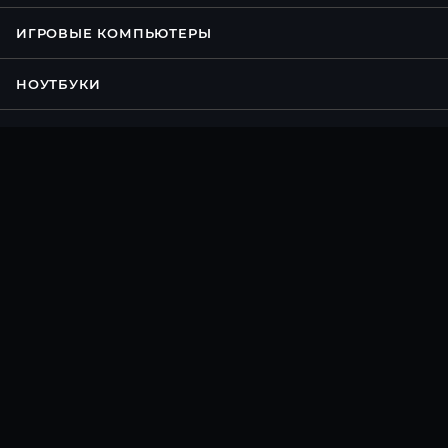
ИГРОВЫЕ КОМПЬЮТЕРЫ
НОУТБУКИ
КОНФИГУРАТОР ПК
АКЦИИ
УСЛУГИ
БРЕНДЫ
КОМПАНИЯ
ИНФОРМАЦИЯ
ПОМОЩЬ