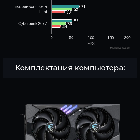
71
71
The Witcher 3: Wild
52
52
Hunt
33
33
53
53
Cyberpunk 2077
36
36
24
24
0
50
100
150
200
FPS
Highcharts.com
Комплектация компьютера: