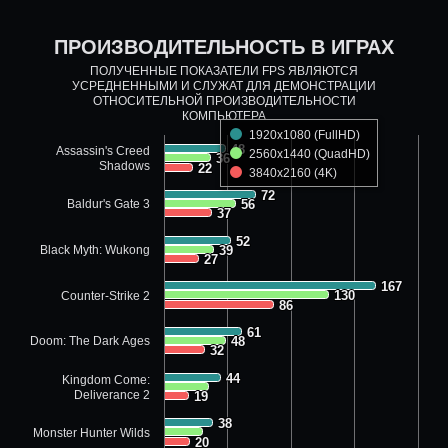
ПРОИЗВОДИТЕЛЬНОСТЬ В ИГРАХ
ПОЛУЧЕННЫЕ ПОКАЗАТЕЛИ FPS ЯВЛЯЮТСЯ
УСРЕДНЕННЫМИ И СЛУЖАТ ДЛЯ ДЕМОНСТРАЦИИ
ОТНОСИТЕЛЬНОЙ ПРОИЗВОДИТЕЛЬНОСТИ
КОМПЬЮТЕРА
1920x1080 (FullHD)
48
48
Assassin's Creed
2560x1440 (QuadHD)
36
36
Shadows
22
22
3840x2160 (4K)
72
72
Baldur's Gate 3
56
56
37
37
52
52
Black Myth: Wukong
39
39
27
27
167
167
130
130
Counter-Strike 2
86
86
61
61
Doom: The Dark Ages
48
48
32
32
44
44
Kingdom Come:
Deliverance 2
19
19
38
38
Monster Hunter Wilds
20
20