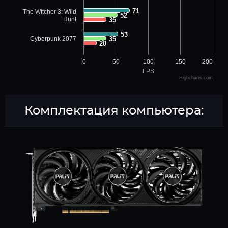
71
71
The Witcher 3: Wild
52
52
Hunt
35
35
53
53
Cyberpunk 2077
35
35
20
20
0
50
100
150
200
FPS
Highcharts.com
Комплектация компьютера: