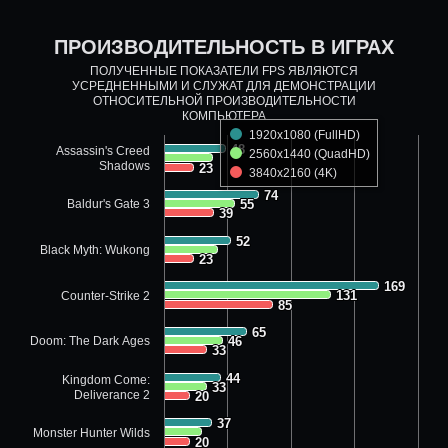
ПРОИЗВОДИТЕЛЬНОСТЬ В ИГРАХ
ПОЛУЧЕННЫЕ ПОКАЗАТЕЛИ FPS ЯВЛЯЮТСЯ
УСРЕДНЕННЫМИ И СЛУЖАТ ДЛЯ ДЕМОНСТРАЦИИ
ОТНОСИТЕЛЬНОЙ ПРОИЗВОДИТЕЛЬНОСТИ
КОМПЬЮТЕРА
1920x1080 (FullHD)
48
48
Assassin's Creed
2560x1440 (QuadHD)
Shadows
23
23
3840x2160 (4K)
74
74
Baldur's Gate 3
55
55
39
39
52
52
Black Myth: Wukong
23
23
169
169
131
131
Counter-Strike 2
85
85
65
65
Doom: The Dark Ages
46
46
33
33
44
44
Kingdom Come:
33
33
Deliverance 2
20
20
37
37
Monster Hunter Wilds
20
20