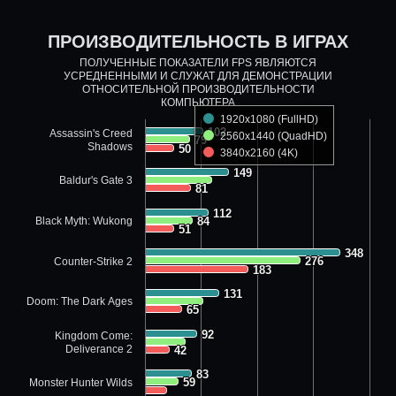
ПРОИЗВОДИТЕЛЬНОСТЬ В ИГРАХ
ПОЛУЧЕННЫЕ ПОКАЗАТЕЛИ FPS ЯВЛЯЮТСЯ
УСРЕДНЕННЫМИ И СЛУЖАТ ДЛЯ ДЕМОНСТРАЦИИ
ОТНОСИТЕЛЬНОЙ ПРОИЗВОДИТЕЛЬНОСТИ
КОМПЬЮТЕРА
1920x1080 (FullHD)
102
102
Assassin's Creed
2560x1440 (QuadHD)
79
79
Shadows
50
50
3840x2160 (4K)
149
149
Baldur's Gate 3
81
81
112
112
Black Myth: Wukong
84
84
51
51
348
348
276
276
Counter-Strike 2
183
183
131
131
Doom: The Dark Ages
65
65
92
92
Kingdom Come:
Deliverance 2
42
42
83
83
59
59
Monster Hunter Wilds