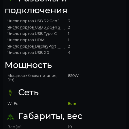
подключения
Число портов USB 3.2 Gen 1
3
Число портов USB 3.2 Gen 2
2
Число портов USB Type-C
1
Число портов HDMI
1
Число портов DisplayPort
2
Число портов USB 2.0
4
Мощность
Мощность блока питания,
850W
(Вт)
Сеть
Wi-Fi:
Есть
Габариты, вес
Вес (кг):
10