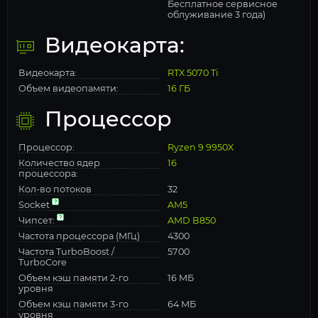
Бесплатное сервисное
облуживание 3 года)
Видеокарта:
Видеокарта:
RTX 5070 Ti
Объем видеопамяти:
16 ГБ
Процессор
Процессор:
Ryzen 9 9950X
Количество ядер
16
процессора:
Кол-во потоков
32
Socket
AM5
Чипсет:
AMD B850
Частота процессора (МГц)
4300
Частота TurboBoost /
5700
TurboCore
Объем кэш памяти 2-го
16 МБ
уровня
Объем кэш памяти 3-го
64 МБ
уровня