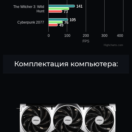
141
141
The Witcher 3: Wild
Hunt
73
73
105
105
Cyberpunk 2077
76
76
49
49
0
100
200
300
400
FPS
Highcharts.com
Комплектация компьютера: