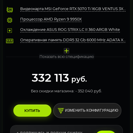
Видеокарта MSI GeForce RTX 5070 Ti 16GB VENTUS 3X OC
Процессор AMD Ryzen 9 9950X
Охлаждение ASUS ROG STRIX LC II 360 ARGB White
Оперативная память DDR5 32 Gb 6000 MHz ADATA XPG L
Материнская плата Gigabyte X870E AORUS ELITE WIFI7 I
Твердотельный накопитель Kingston 2000 Gb (SNV3S/200
Блок питания Deepcool 850W GAMERSTORM PQ850G
Компьютерный корпус Gigabyte C500PI ST White
Операционная система Windows 11 Pro, Free Trial
Показать всю спецификацию
332 113
руб.
Без скидки магазина: -
352 040 руб.
КУПИТЬ
ИЗМЕНИТЬ КОНФИГУРАЦИЮ