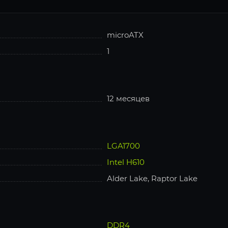
microATX
1
12 месяцев
LGA1700
Intel H610
Alder Lake, Raptor Lake
DDR4