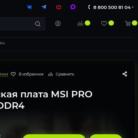
8 800 500 81 04
0
0
0
DR4
ичии
В избранное
Сравнить
кая плата MSI PRO
DDR4