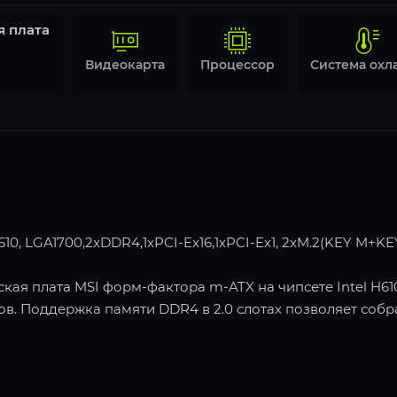
я плата
Видеокарта
Процессор
 LGA1700,2xDDR4,1xPCI-Ex16,1xPCI-Ex1, 2xM.2(KEY M+KEY E
ая плата MSI форм-фактора m-ATX на чипсете Intel H6
в. Поддержка памяти DDR4 в 2.0 слотах позволяет соб