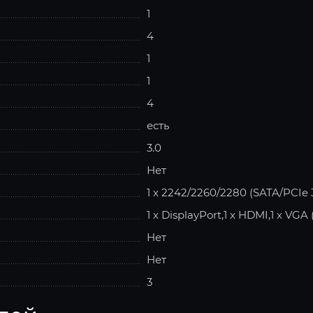
1
4
1
1
4
есть
3.0
Нет
1 x 2242/2260/2280 (SATA/PCIe 3
1 x DisplayPort,1 x HDMI,1 x VGA
Нет
Нет
3