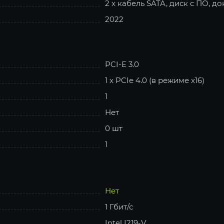
2 x кабель SATA, диск с ПО, д
2022
PCI-E 3.0
1 x PCIe 4.0 (в режиме x16)
1
Нет
0 шт
1
Нет
1 Гбит/с
Intel I219-V