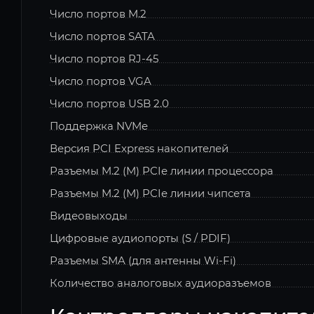
Число портов M.2
Число портов SATA
Число портов RJ-45
Число портов VGA
Число портов USB 2.0
Поддержка NVMe
Версия PCI Express накопителей
Разъемы M.2 (M) PCIe линии процессора
Разъемы M.2 (M) PCIe линии чипсета
Видеовыходы
Цифровые аудиопорты (S / PDIF)
Разъемы SMA (для антенны Wi-Fi)
Количество аналоговых аудиоразъемов