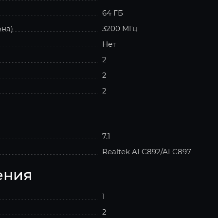
64 ГБ
она)
3200 МГц
Нет
2
2
2
7.1
Realtek ALC892/ALC897
ения
1
2