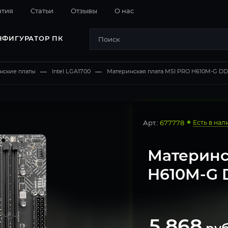
нтия
Cтатьи
Отзывы
О нас
НФИГУРАТОР ПК
нские платы
—
Intel LGA1700
—
Материнская плата MSI PRO H610M-G D
Арт.:
677778
Есть в нал
Материнс
H610M-G 
5 868