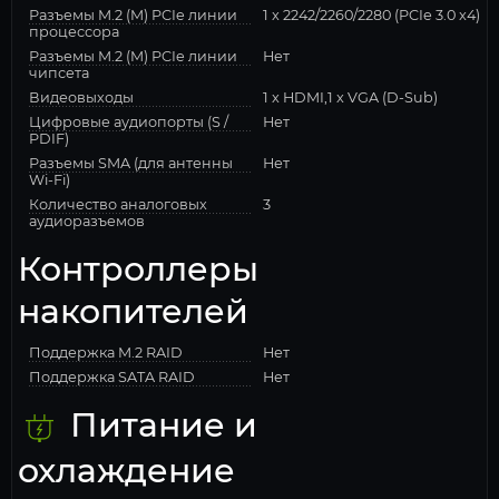
Разъемы M.2 (M) PCIe линии
1 x 2242/2260/2280 (PCIe 3.0 x4)
процессора
Разъемы M.2 (M) PCIe линии
Нет
чипсета
Видеовыходы
1 x HDMI,1 x VGA (D-Sub)
Цифровые аудиопорты (S /
Нет
PDIF)
Разъемы SMA (для антенны
Нет
Wi-Fi)
Количество аналоговых
3
аудиоразъемов
Контроллеры
накопителей
Поддержка M.2 RAID
Нет
Поддержка SATA RAID
Нет
Питание и
охлаждение