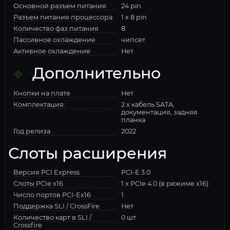
Основной разъем питания
24 pin
Разъем питания процессора
1 x 8 pin
Количество фаз питания
8
Пассивное охлаждение
чипсет
Активное охлаждение
Нет
Дополнительно
Кнопки на плате
Нет
Комплектация:
2 x кабель SATA,
документация, задняя
планка
Год релиза
2022
Слоты расширения
Версия PCI Express
PCI-E 3.0
Слоты PCIe x16
1 x PCIe 4.0 (в режиме x16)
Число портов PCI-Ex16
1
Поддержка SLI / CrossFire
Нет
Количество карт в SLI /
0 шт
Crossfire