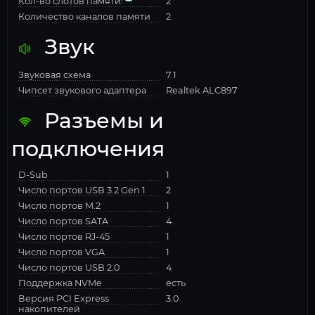
Кол-во слотов памяти:
2
Количество каналов памяти
2
Звук
Звуковая схема
7.1
Чипсет звукового адаптера
Realtek ALC897
Разъемы и
подключения
D-Sub
1
Число портов USB 3.2 Gen 1
2
Число портов M.2
1
Число портов SATA
4
Число портов RJ-45
1
Число портов VGA
1
Число портов USB 2.0
4
Поддержка NVMe
есть
Версия PCI Express
3.0
накопителей