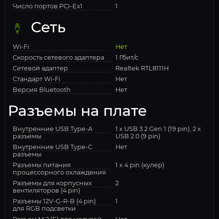
Число портов PCI-Ex1
1
Сеть
Wi-Fi:
Нет
Скорость сетевого адаптера
1 Гбит/с
Сетевой адаптер
Realtek RTL8111H
Стандарт Wi-Fi
Нет
Версия Bluetooth
Нет
Разъемы на плате
Внутренние USB Type-A
1 x USB 3.2 Gen 1 (19 pin), 2 x
разъемы
USB 2.0 (9 pin)
Внутренние USB Type-C
Нет
разъемы
Разъемы питания
1 x 4 pin (кулер)
процессорного охлаждения
Разъемы для корпусных
2
вентиляторов (4 pin)
Разъемы 12V-G-R-B (4 pin)
1
для RGB подсветки