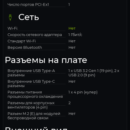
Число портов PCI-Ex1
1
Сеть
Wi-Fi:
Нет
Скорость сетевого адаптера
1 Гбит/с
Стандарт Wi-Fi
Нет
Версия Bluetooth
Нет
Разъемы на плате
Внутренние USB Type-A
1 x USB 3.2 Gen 1 (19 pin), 2 x
разъемы
USB 2.0 (9 pin)
Внутренние USB Type-C
Нет
разъемы
Разъемы питания
1 x 4 pin (кулер)
процессорного охлаждения
Разъемы для корпусных
2
вентиляторов (4 pin)
Разъем M.2 (E) для модулей
Нет
беспроводной связи