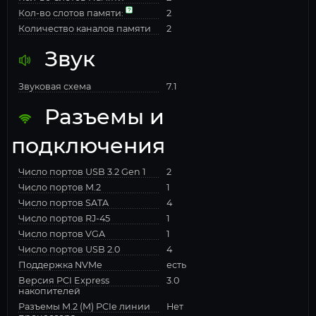
Кол-во слотов памяти:
2
Количество каналов памяти
2
Звук
Звуковая схема
7.1
Разъемы и
подключения
Число портов USB 3.2 Gen 1
2
Число портов M.2
1
Число портов SATA
4
Число портов RJ-45
1
Число портов VGA
1
Число портов USB 2.0
4
Поддержка NVMe
есть
Версия PCI Express
3.0
накопителей
Разъемы M.2 (M) PCIe линии
Нет