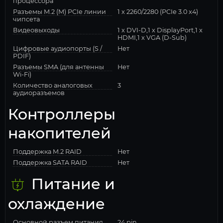
процессора
Разъемы M.2 (M) PCIe линии
1 x 2260/2280 (PCIe 3.0 x4)
чипсета
Видеовыходы
1 x DVI-D,1 x DisplayPort,1 x
HDMI,1 x VGA (D-Sub)
Цифровые аудиопорты (S /
Нет
PDIF)
Разъемы SMA (для антенны
Нет
Wi-Fi)
Количество аналоговых
3
аудиоразъемов
Контроллеры
накопителей
Поддержка M.2 RAID
Нет
Поддержка SATA RAID
Нет
Питание и
охлаждение
Основной разъем питания
24 pin