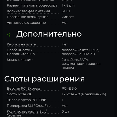
Разъем питания процессора
1 x 8 pin
Количество фаз питания
6+1+1
Пассивное охлаждение
чипсет
Активное охлаждение
Нет
Дополнительно
Кнопки на плате
Нет
Особенности /
поддержка Intel XMP,
Дополнительно
поддержка TPM 2.0
Комплектация:
2 x кабель SATA,
документация, задняя
планка
Слоты расширения
Версия PCI Express
PCI-E 3.0
Слоты PCIe x16
1 x PCIe 4.0 (в режиме x16)
Число портов PCI-Ex16
1
Поддержка SLI / CrossFire
Нет
Количество карт в SLI /
0 шт
Crossfire