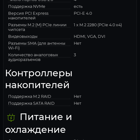
Поддержка NVMe
есть
Версия PCI Express
PCI-E 4.0
накопителей
Разъемы M.2 (M) PCIe линии
1 x M.2 2280 (PCIe 4.0 x4)
чипсета
Видеовыходы
HDMI, VGA, DVI
Разъемы SMA (для антенны
Нет
Wi-Fi)
Количество аналоговых
3
аудиоразъемов
Контроллеры
накопителей
Поддержка M.2 RAID
Нет
Поддержка SATA RAID
Нет
Питание и
охлаждение