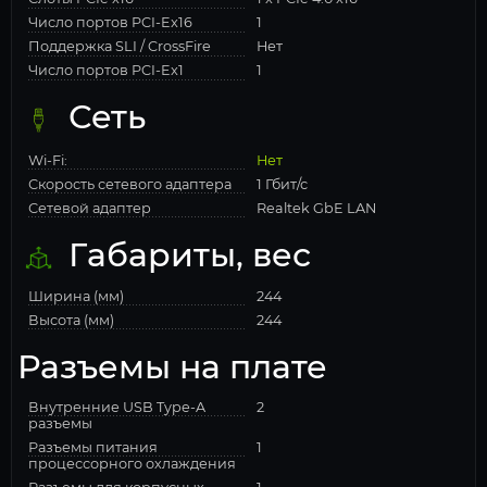
Число портов PCI-Ex16
1
Поддержка SLI / CrossFire
Нет
Число портов PCI-Ex1
1
Сеть
Wi-Fi:
Нет
Скорость сетевого адаптера
1 Гбит/с
Сетевой адаптер
Realtek GbE LAN
Габариты, вес
Ширина (мм)
244
Высота (мм)
244
Разъемы на плате
Внутренние USB Type-A
2
разъемы
Разъемы питания
1
процессорного охлаждения