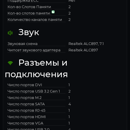
Поддержка ECC
Нет
Кол-во Слотов Памяти
2
Кол-во слотов памяти:
2
Количество каналов памяти
2
Звук
Звуковая схема
Realtek ALC897, 7.1
Чипсет звукового адаптера
Realtek ALC897
Разъемы и
подключения
Число портов DVI
1
Число портов USB 3.2 Gen 1
2
Число портов M.2
1
Число портов SATA
4
Число портов RJ-45
1
Число портов HDMI
1
Число портов VGA
1
Число портов USB 2.0
4