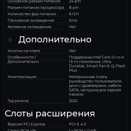
Основной разъем питания
24-pin
Разъем питания процессора
8-pin
Количество фаз питания
6+2+1
Пассивное охлаждение
Есть
Активное охлаждение
Нет
Дополнительно
Кнопки на плате
Нет
Особенности /
Поддержка Intel Core 12-го и
Дополнительно
13-го поколения, Ultra
Durable, Smart Fan 6, Q-Flash
Plus
Комплектация:
Материнская плата,
руководство пользователя,
диск с драйверами, кабель
SATA, заглушка для задней
панели
Год релиза
2022
Слоты расширения
Версия PCI Express
PCI-E 4.0
Слоты PCIe x16
1 x PCIe 4.0 x16