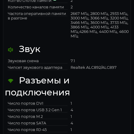
Кол-во слотов памяти:
2
Количество каналов памяти
2
Частота оперативной памяти
2667 МГц, 2800 МГц, 2933 МГц,
в разгоне
3000 МГц, 3066 МГц, 3200 МГц,
3466 МГц, 3600 МГц, 3733 МГц,
3866 МГц, 4000 МГц, 4133
МГц,4266 МГц, 4400 МГц, 4600
МГц
Звук
Звуковая схема
7.1
Чипсет звукового адаптера
Realtek ALC892/ALC897
Разъемы и
подключения
Число портов DVI
1
Число портов USB 3.2 Gen 1
4
Число портов M.2
1
Число портов SATA
4
Число портов RJ-45
1