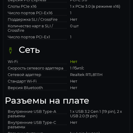
Слоты PCIe x16
1 x PCIe 3.0 (в режиме x16)
Число портов PCI-Ex16
1
Поддержка SLI / CrossFire
Нет
Количество карт в SLI /
0 шт
Crossfire
Число портов PCI-Ex1
1
Сеть
Wi-Fi:
Нет
Скорость сетевого адаптера
1 Гбит/с
Сетевой адаптер
Realtek RTL8111H
Стандарт Wi-Fi
Нет
Версия Bluetooth
Нет
Разъемы на плате
Внутренние USB Type-A
1 x USB 3.2 Gen 1 (19 pin), 2 x
разъемы
USB 2.0 (9 pin)
Внутренние USB Type-C
Нет
разъемы