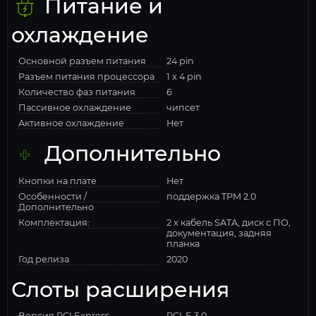
Питание и
охлаждение
Основной разъем питания
24 pin
Разъем питания процессора
1 x 4 pin
Количество фаз питания
6
Пассивное охлаждение
чипсет
Активное охлаждение
Нет
Дополнительно
Кнопки на плате
Нет
Особенности /
поддержка TPM 2.0
Дополнительно
Комплектация:
2 x кабель SATA, диск с ПО,
документация, задняя
планка
Год релиза
2020
Слоты расширения
Версия PCI Express
PCI-E 3.0