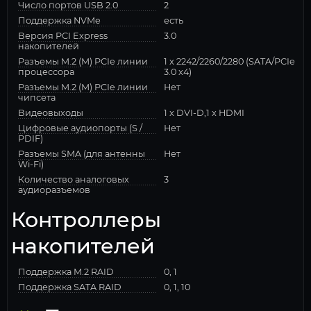
Число портов USB 2.0
2
Поддержка NVMe
есть
Версия PCI Express
3.0
накопителей
Разъемы M.2 (M) PCIe линии
1 x 2242/2260/2280 (SATA/PCIe
процессора
3.0 x4)
Разъемы M.2 (M) PCIe линии
Нет
чипсета
Видеовыходы
1 x DVI-D,1 x HDMI
Цифровые аудиопорты (S /
Нет
PDIF)
Разъемы SMA (для антенны
Нет
Wi-Fi)
Количество аналоговых
3
аудиоразъемов
Контроллеры
накопителей
Поддержка M.2 RAID
0, 1
Поддержка SATA RAID
0, 1, 10