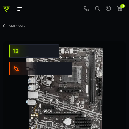
0
AMD AM4