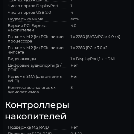
Число портов DisplayPort
1
Число портов USB 2.0
4
Поддержка NVMe
есть
Версия PCI Express
4.0
накопителей
Разъемы M.2 (M) PCIe линии
1 x 2280 (SATA/PCIe 4.0 x4)
процессора
Разъемы M.2 (M) PCIe линии
1 x 2280 (PCIe 3.0 x2)
чипсета
Видеовыходы
1 x DisplayPort,1 x HDMI
Цифровые аудиопорты (S /
Нет
PDIF)
Разъемы SMA (для антенны
Нет
Wi-Fi)
Количество аналоговых
3
аудиоразъемов
Контроллеры
накопителей
Поддержка M.2 RAID
Нет
Поддержка SATA RAID
0, 1, 10