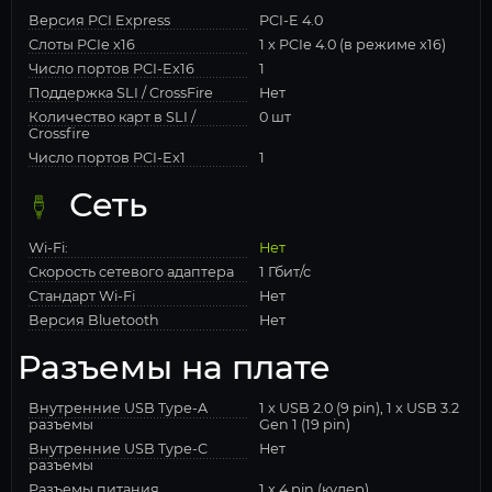
Версия PCI Express
PCI-E 4.0
Слоты PCIe x16
1 x PCIe 4.0 (в режиме x16)
Число портов PCI-Ex16
1
Поддержка SLI / CrossFire
Нет
Количество карт в SLI /
0 шт
Crossfire
Число портов PCI-Ex1
1
Сеть
Wi-Fi:
Нет
Скорость сетевого адаптера
1 Гбит/с
Стандарт Wi-Fi
Нет
Версия Bluetooth
Нет
Разъемы на плате
Внутренние USB Type-A
1 x USB 2.0 (9 pin), 1 x USB 3.2
разъемы
Gen 1 (19 pin)
Внутренние USB Type-C
Нет
разъемы
Разъемы питания
1 x 4 pin (кулер)