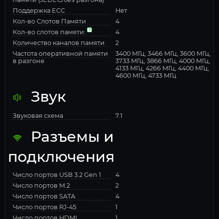
Поддержка ECC
Нет
Кол-во Слотов Памяти
4
Кол-во слотов памяти:
4
Количество каналов памяти
2
Частота оперативной памяти
3400 МГц, 3466 МГц, 3600 МГц,
в разгоне
3733 МГц, 3866 МГц, 4000 МГц,
4133 МГц, 4266 МГц, 4400 МГц,
4600 МГц, 4733 МГц
Звук
Звуковая схема
7.1
Разъемы и
подключения
Число портов USB 3.2 Gen 1
4
Число портов M.2
2
Число портов SATA
4
Число портов RJ-45
1
Число портов HDMI
1