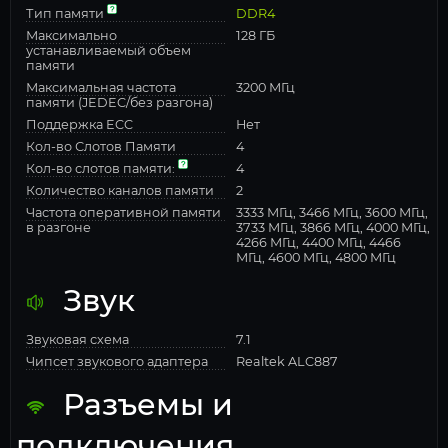
Тип памяти
DDR4
Максимально
128 ГБ
устанавливаемый объем
памяти
Максимальная частота
3200 МГц
памяти (JEDEC/без разгона)
Поддержка ECC
Нет
Кол-во Слотов Памяти
4
Кол-во слотов памяти:
4
Количество каналов памяти
2
Частота оперативной памяти
3333 МГц, 3466 МГц, 3600 МГц,
в разгоне
3733 МГц, 3866 МГц, 4000 МГц,
4266 МГц, 4400 МГц, 4466
МГц, 4600 МГц, 4800 МГц
Звук
Звуковая схема
7.1
Чипсет звукового адаптера
Realtek ALC887
Разъемы и
подключения