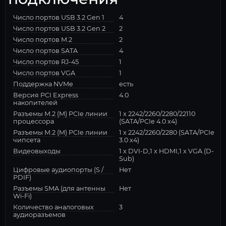
Число портов USB 3.2 Gen 1
4
Число портов USB 3.2 Gen 2
2
Число портов M.2
2
Число портов SATA
4
Число портов RJ-45
1
Число портов VGA
1
Поддержка NVMe
есть
Версия PCI Express
4.0
накопителей
Разъемы M.2 (M) PCIe линии
1 x 2242/2260/2280/22110
процессора
(SATA/PCIe 4.0 x4)
Разъемы M.2 (M) PCIe линии
1 x 2242/2260/2280 (SATA/PCIe
чипсета
3.0 x4)
Видеовыходы
1 x DVI-D,1 x HDMI,1 x VGA (D-
Sub)
Цифровые аудиопорты (S /
Нет
PDIF)
Разъемы SMA (для антенны
Нет
Wi-Fi)
Количество аналоговых
3
аудиоразъемов