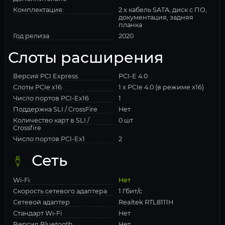
Комплектация:
2 x кабель SATA, диск с ПО,
документация, задняя
планка
Год релиза
2020
Слоты расширения
Версия PCI Express
PCI-E 4.0
Слоты PCIe x16
1 x PCIe 4.0 (в режиме x16)
Число портов PCI-Ex16
1
Поддержка SLI / CrossFire
Нет
Количество карт в SLI /
0 шт
Crossfire
Число портов PCI-Ex1
2
Сеть
Wi-Fi:
Нет
Скорость сетевого адаптера
1 Гбит/с
Сетевой адаптер
Realtek RTL8111H
Стандарт Wi-Fi
Нет
Версия Bluetooth
Нет