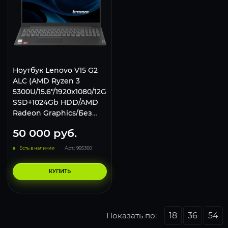
Ноутбук Lenovo V15 G2
ALC (AMD Ryzen 3
5300U/15.6"/1920x1080/12GB/512gb
SSD+1024Gb HDD/AMD
Radeon Graphics/Без
ОС), 82KD0031RU,
50 000
руб.
черный
Есть в наличии
Арт.: 995360
КУПИТЬ
Показать по:
18
36
54