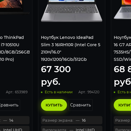
o ThinkPad
Ноутбук Lenovo IdeaPad
Ноутбук
 i7-10510U
Slim 3 16IRH10R (Intel Core 5
16 G7 A
FHD/8GB/256GB
210H/16.0"
7535HS/
0 Pro)
1920x1200/16Gb/512Gb
SSD/Win 
67 300
68 
черный
SSD/Intel Graphics/Win 11
Home) Luna Gray
руб.
руб
Арт.: 653989
Арт.: 994120
Есть в наличии
Есть в
Сравнить
Сравнить
КУПИТЬ
КУПИ
:
—
14
Размер экрана:
—
16
Размер 
—
Intel UHD
Видеокарта:
—
Intel UHD
Видеока