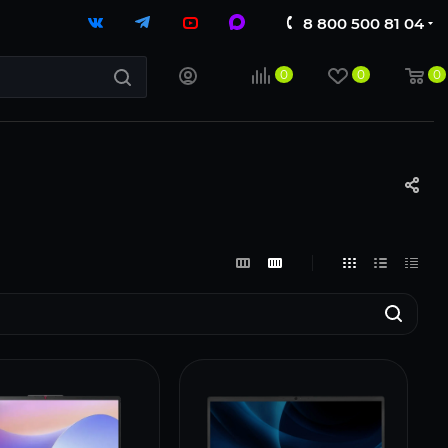
8 800 500 81 04
0
0
0