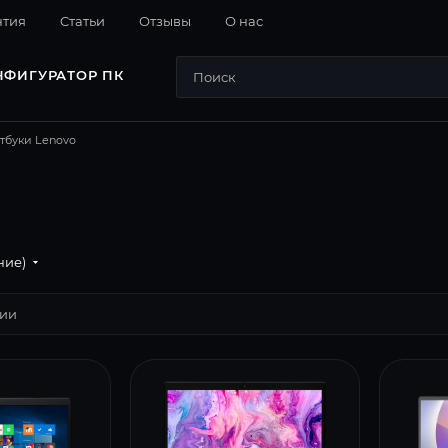
нтия
Cтатьи
Отзывы
О нас
НФИГУРАТОР ПК
тбуки Lenovo
ние)