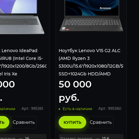
 Lenovo IdeaPad
Ноутбук Lenovo V15 G2 ALC
6IRU8 (Intel Core i5-
(AMD Ryzen 3
6"/1920x1200/8Gb/256Gb
5300U/15.6"/1920x1080/12GB/512gb
l Iris Xe
SSD+1024Gb HDD/AMD
000
50 000
s/w11p) 82X80004RK
Radeon Graphics/Без ОС),
82KD0031RU, черный
.
руб.
Арт.: 995361
Арт.: 995360
 наличии
Есть в наличии
Сравнить
Сравнить
ТЬ
КУПИТЬ
экрана:
—
16
Размер экрана:
—
15,6