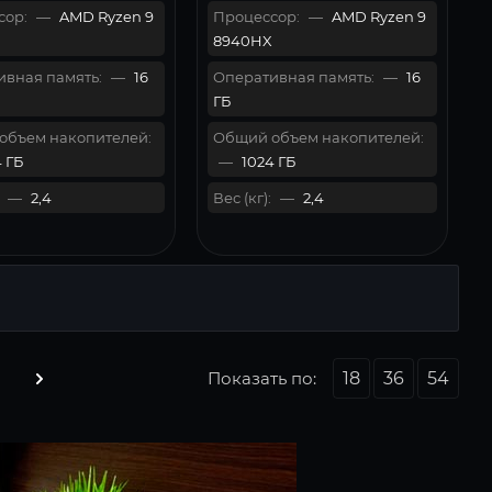
сор:
—
AMD Ryzen 9
Процессор:
—
AMD Ryzen 9
8940HX
вная память:
—
16
Оперативная память:
—
16
ГБ
объем накопителей:
Общий объем накопителей:
 ГБ
—
1024 ГБ
—
2,4
Вес (кг):
—
2,4
Показать по:
18
36
54