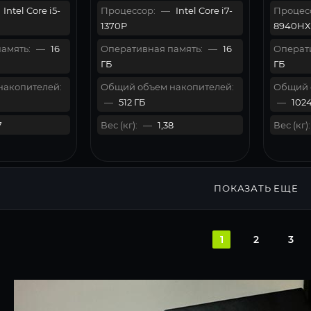
Intel Core i5-
Процессор:
—
Intel Core i7-
Процес
1370P
8940HX
амять:
—
16
Оперативная память:
—
16
Операти
ГБ
ГБ
накопителей:
Общий объем накопителей:
Общий 
—
512 ГБ
—
1024
7
Вес (кг):
—
1,38
Вес (кг):
ПОКАЗАТЬ ЕЩЕ
1
2
3