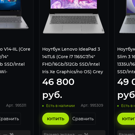
 V14-IIL (Core
Ноутбук Lenovo IdeaPad 3
Ноутбук
/14"
14ITL6 (Core i7 1165G7/14"
Slim 3 1
 SSD/Intel
FHD/16Gb/512Gb SSD/Intel
1335U/1
Wi-
Iris Xe Graphics/no OS) Grey
SSD/Inte
46 800
49 
in 10 Pro)
Graphic
Grey
руб.
руб
Арт.: 995311
Арт.: 995309
Есть в наличии
Есть в
Сравнить
Сравнить
КУПИТЬ
КУПИ
:
—
16
Размер экрана:
—
14
Размер 