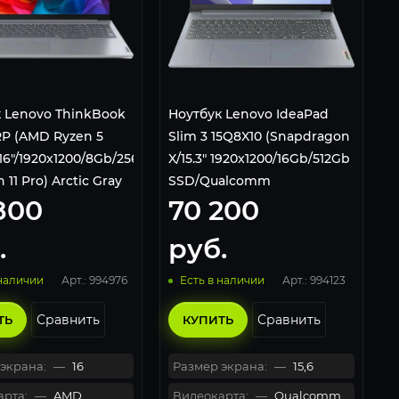
 Lenovo ThinkBook
Ноутбук Lenovo IdeaPad
RP (AMD Ryzen 5
Slim 3 15Q8X10 (Snapdragon
16"/1920x1200/8Gb/256Gb
X/15.3" 1920x1200/16Gb/512Gb
11 Pro) Arctic Gray
SSD/Qualcomm
800
70 200
Adreno/Windows 11 Home)
Серый, Русская раскладка
.
руб.
Арт.: 994976
Арт.: 994123
 наличии
Есть в наличии
Сравнить
Сравнить
ТЬ
КУПИТЬ
экрана:
—
16
Размер экрана:
—
15,6
рта:
—
AMD
Видеокарта:
—
Qualcomm