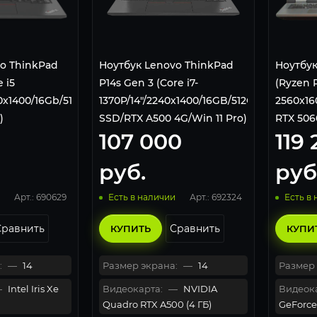
o ThinkPad
Ноутбук Lenovo ThinkPad
Ноутбук
e i5
P14s Gen 3 (Core i7-
(Ryzen 
0x1400/16Gb/512Gb
1370P/14"/2240х1400/16GB/512GB
2560x16
)
SSD/RTX A500 4G/Win 11 Pro)
RTX 506
107 000
119
Black
Серый
руб.
руб
Арт.: 690629
Арт.: 692324
Есть в наличии
Есть в
Сравнить
Сравнить
КУПИТЬ
КУПИ
:
—
14
Размер экрана:
—
14
Размер 
—
Intel Iris Xe
Видеокарта:
—
NVIDIA
Видеока
Quadro RTX A500 (4 ГБ)
GeForce 