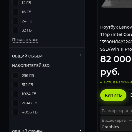
12 ГБ
16 ГБ
24 ГБ
Ноутбук Lenov
32 ГБ
T14p (Intel Cor
Показать все
13500H/14"/224
SSD/Win 11 Pro
82 000
ОБЩИЙ ОБЪЕМ
НАКОПИТЕЛЕЙ SSD:
руб.
256 ГБ
Есть в наличии
512 ГБ
1024 ГБ
КУПИТЬ
2048 ГБ
Размер экрана
4096 ГБ
Видеокарта:
Graphics
ОБЩИЙ ОБЪЕМ