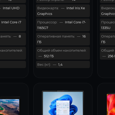
—
Intel UHD
Видеокарта:
—
Intel Iris Xe
Видеока
Graphics
Graphic
Intel Core i7
Процессор:
—
Intel Core i7-
Процес
1165G7
1335U
амять:
—
8
Оперативная память:
—
16
Операти
ГБ
ГБ
накопителей:
Общий объем накопителей:
Общий 
—
512 ГБ
—
256 
Вес (кг):
—
1,4