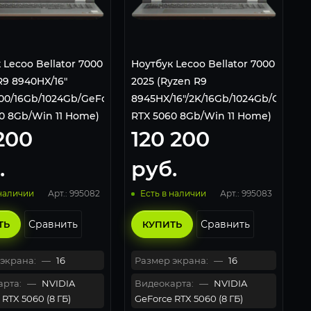
 Lecoo Bellator 7000
Ноутбук Lecoo Bellator 7000
R9 8940HX/16"
2025 (Ryzen R9
00/16Gb/1024Gb/GeForce
8945HX/16"/2K/16Gb/1024Gb/GeForc
0 8Gb/Win 11 Home)
RTX 5060 8Gb/Win 11 Home)
 200
120 200
Серый
.
руб.
Арт.: 995082
Арт.: 995083
 наличии
Есть в наличии
Сравнить
Сравнить
ТЬ
КУПИТЬ
экрана:
—
16
Размер экрана:
—
16
рта:
—
NVIDIA
Видеокарта:
—
NVIDIA
RTX 5060 (8 ГБ)
GeForce RTX 5060 (8 ГБ)