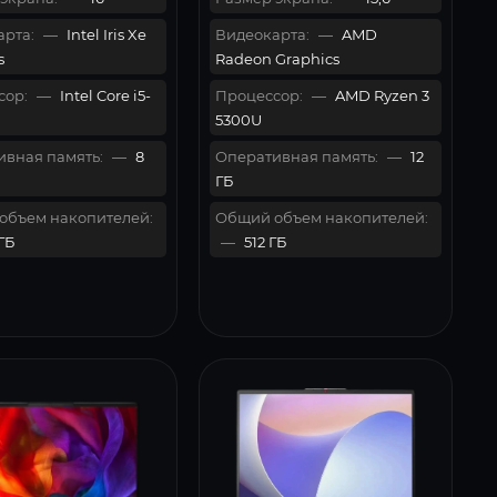
рта:
—
Intel Iris Xe
Видеокарта:
—
AMD
s
Radeon Graphics
сор:
—
Intel Core i5-
Процессор:
—
AMD Ryzen 3
5300U
вная память:
—
8
Оперативная память:
—
12
ГБ
объем накопителей:
Общий объем накопителей:
ГБ
—
512 ГБ