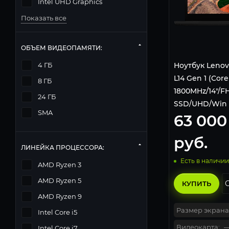
Intel UHD Graphics
Показать все
ОБЪЕМ ВИДЕОПАМЯТИ:
Ноутбук Lenov
4 ГБ
L14 Gen 1 (Core
8 ГБ
1800MHz/14"/
24 ГБ
SSD/UHD/Win 1
SMA
63 000
20U1004NRT, 
руб.
ЛИНЕЙКА ПРОЦЕССОРА:
Есть в наличии
AMD Ryzen 3
AMD Ryzen 5
КУПИТЬ
AMD Ryzen 9
Размер экрана
Intel Core i5
Видеокарта:
Intel Core i7