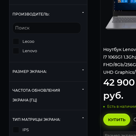
ПРОИЗВОДИТЕЛЬ:
Lecoo
Ноутбук Lenovo
Lenovo
i7 1065G1 1.3Ghz
FHD/8Gb/256Gb
РАЗМЕР ЭКРАНА:
UHD Graphics/
42 900
Fi/Bluetooth/W
82C400S6RU, 
ЧАСТОТА ОБНОВЛЕНИЯ
руб.
ЭКРАНА (ГЦ)
Есть в наличии
ТИП МАТРИЦЫ ЭКРАНА:
КУПИТЬ
IPS
Размер экрана