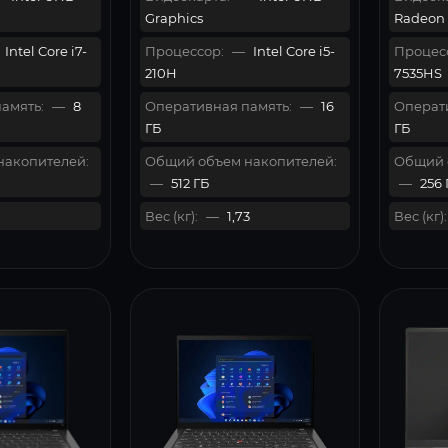
Graphics
Radeon 
Intel Core i7-
Процессор:
—
Intel Core i5-
Процес
210H
7535HS
амять:
—
8
Оперативная память:
—
16
Операти
ГБ
ГБ
накопителей:
Общий объем накопителей:
Общий 
—
512 ГБ
—
256 
Вес (кг):
—
1,73
Вес (кг):