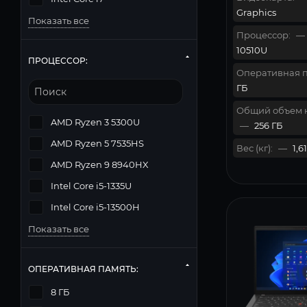
Graphics
Показать все
Процессор:
—
10510U
ПРОЦЕССОР:
Оперативная п
ГБ
Общий объем 
AMD Ryzen 3 5300U
—
256 ГБ
AMD Ryzen 5 7535HS
Вес (кг):
—
1,61
AMD Ryzen 9 8940HX
Intel Core i5-1335U
Intel Core i5-13500H
Показать все
ОПЕРАТИВНАЯ ПАМЯТЬ:
8 ГБ