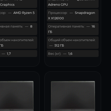
Graphics
Adreno GPU
сор:
—
AMD Ryzen 5
Процессор:
—
Snapdragon
X X126100
вная память:
—
8
Оперативная память:
—
16
ГБ
объем накопителей:
Общий объем накопителей:
ГБ
—
512 ГБ
—
1,7
Вес (кг):
—
1,6